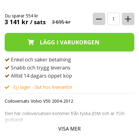
−
+
Du sparar 554 kr
3 141 kr
/ sats
3 695 kr
Enkel och säker betalning
Snabb och trygg leverans
Alltid 14 dagars öppet köp
Ej i lager - Slut hos leverantör
Coiloversats Volvo V50 2004-2012
Den här coiloversatsen kommer från tyska JOM och är TÜV-
godkänd!
VISA MER
Den här satsen passar till följande bilmodeller:
V50 1.6/ 1.8/ 2.0/ 2.4i/ 1.6D/ 2.0D - Passar EJ AWD (4X4)