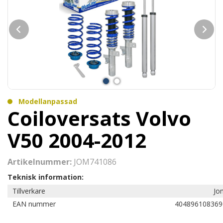
Modellanpassad
Coiloversats Volvo
V50 2004-2012
Artikelnummer:
JOM741086
Teknisk information:
Tillverkare
Jo
EAN nummer
404896108369