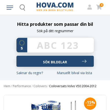
0
Search
Hitta produkter som passar din bil
Sök på ditt regnummer
Saknar du regnr?
Manuellt bilval via lista
Hem
/
Performance
/
Coilovers
/
Coiloversats Volvo V50 2004-2012
-15%
RABATT