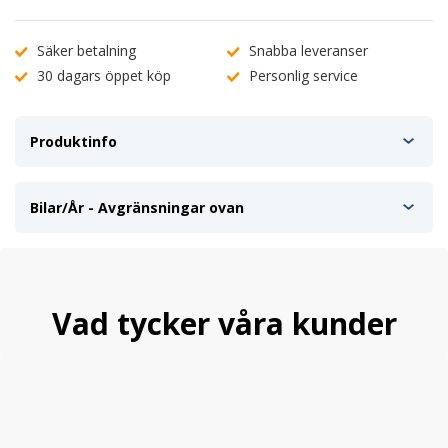
Bakre dämpare passar ej bilar med nivåreglering! Bulthålet
kommer att vara för litet för nivåregleringens större bultar!
Säker betalning
Snabba leveranser
30 dagars öppet köp
Personlig service
Justerbarhet:
Fram: 30-70mm
Bak: 30-60mm
Produktinfo
Axelvikt fram: 1140 Kg
Axelvikt bak: 1090 Kg
Bilar/År - Avgränsningar ovan
Vi satsar på att leverera tyska kvalitetssatser till landets bästa
priser!
Vad tycker våra kunder