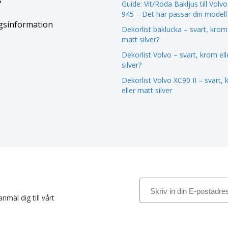
s
Guide: Vit/Röda Bakljus till Volv
945 – Det här passar din modell
gsinformation
Dekorlist baklucka – svart, krom 
matt silver?
Dekorlist Volvo – svart, krom el
silver?
Dekorlist Volvo XC90 II – svart,
eller matt silver
nmäl dig till vårt