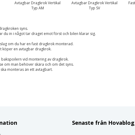
Avtagbar Dragkrok Vertikal
Avtagbar Dragkrok Vertikal
Fas
Typ AM
Typ SV
 dragkroken syns.
r du in i något tar draget emot först och bilen klarar sig.
tslag om du har en fast dragkrok monterad.
t köper en avtagbar dragkrok.
i bakspoilern vid montering av dragkrok.
ni se om man behöver skära och om det syns.
g ska monteras än ett avtagbart.
mation
Senaste från Hovablo