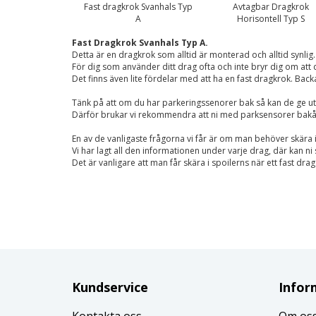
Fast dragkrok Svanhals Typ
Avtagbar Dragkrok
A
Horisontell Typ S
Fast Dragkrok Svanhals Typ A.
Detta är en dragkrok som alltid är monterad och alltid synlig.
För dig som använder ditt drag ofta och inte bryr dig om att
Det finns även lite fördelar med att ha en fast dragkrok. Backa
Tänk på att om du har parkeringssenorer bak så kan de ge u
Därför brukar vi rekommendra att ni med parksensorer bakå
En av de vanligaste frågorna vi får är om man behöver skära 
Vi har lagt all den informationen under varje drag, där kan 
Det är vanligare att man får skära i spoilerns när ett fast dra
Kundservice
Infor