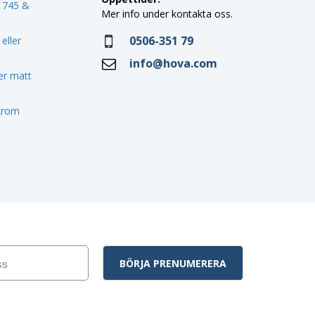
o 745 &
Mer info under kontakta oss.
0506-351 79
eller
info@hova.com
ler matt
 krom