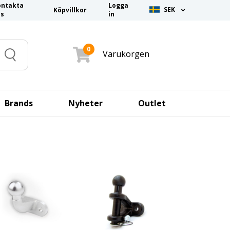
ontakta
Logga
SEK
Köpvillkor
ss
in
0
Varukorgen
Search
Brands
Nyheter
Outlet