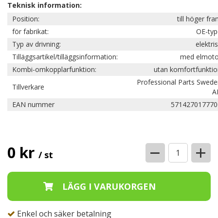
Teknisk information:
Position:
till höger fr
för fabrikat:
OE-typ
Typ av drivning:
elektri
Tilläggsartikel/tilläggsinformation:
med elmoto
Kombi-omkopplarfunktion:
utan komfortfunkti
Professional Parts Swed
Tillverkare
A
EAN nummer
571427017770
−
+
0 kr
/ st
Enkel och säker betalning