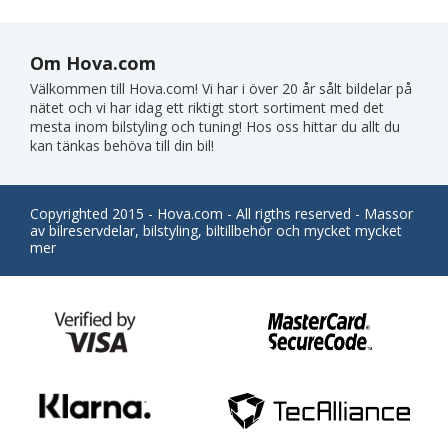
Om Hova.com
Välkommen till Hova.com! Vi har i över 20 år sålt bildelar på
nätet och vi har idag ett riktigt stort sortiment med det
mesta inom bilstyling och tuning! Hos oss hittar du allt du
kan tänkas behöva till din bil!
Copyrighted 2015 - Hova.com - All rigths reserved - Massor
av bilreservdelar, bilstyling, biltillbehör och mycket mycket
mer