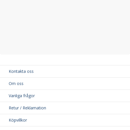
Tunnelmattan passar EJ Plug-In-Hybrid, övriga mattor passar
men tunnelmattan går inte att nyttja.
Kontakta oss
Om oss
Vanliga frågor
Retur / Reklamation
Köpvillkor