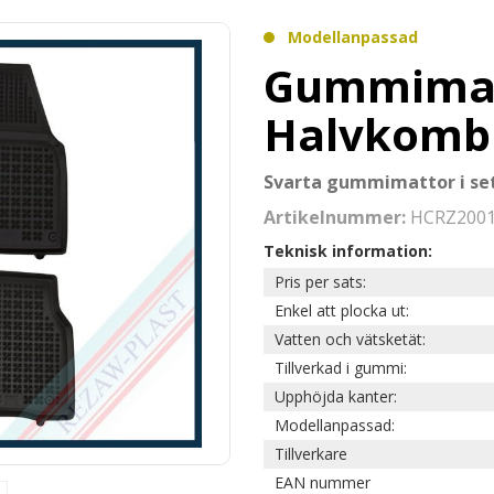
Modellanpassad
Gummimatt
Halvkombi
Svarta gummimattor i set
Artikelnummer:
HCRZ200
Teknisk information:
Pris per sats:
Enkel att plocka ut:
Vatten och vätsketät:
Tillverkad i gummi:
Upphöjda kanter:
Modellanpassad:
Tillverkare
EAN nummer