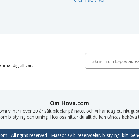
nmäl dig till vårt
Om Hova.com
! Vi har i över 20 år sålt bildelar på nätet och vi har idag ett riktigt
om bilstyling och tuning! Hos oss hittar du allt du kan tänkas behöva till
m - All rigths reserved - Massor av bilreservdelar, bilstyling, biltill