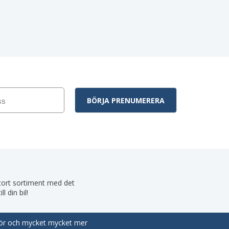
 stort sortiment med det
 din bil!
behör och mycket mycket mer