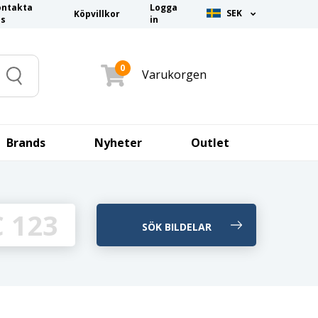
ontakta
Logga
SEK
Köpvillkor
ss
in
0
Varukorgen
Search
Brands
Nyheter
Outlet