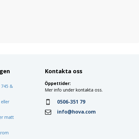
ggen
Kontakta oss
Öppettider:
o 745 &
Mer info under kontakta oss.
0506-351 79
eller
info@hova.com
ler matt
 krom