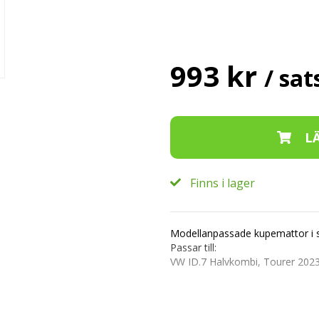
993 kr
/ sat
Finns i lager
Modellanpassade kupemattor i 
Passar till:
VW ID.7 Halvkombi, Tourer 202
Modellanpassade kupemattor til
Från det Polska företaget Rezaw