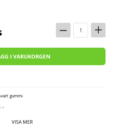
+
−
s
svart gummi.
3->
l VW ID.7 Halvkombi, Tourer 2023->
VISA MER
-Plast.