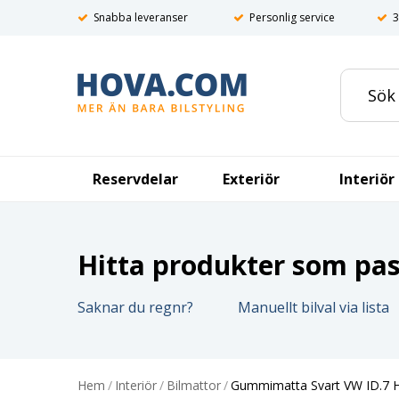
Snabba leveranser
Personlig service
3
Reservdelar
Exteriör
Interiör
Hitta produkter som pass
Saknar du regnr?
Manuellt bilval via lista
Hem
/
Interiör
/
Bilmattor
/
Gummimatta Svart VW ID.7 H