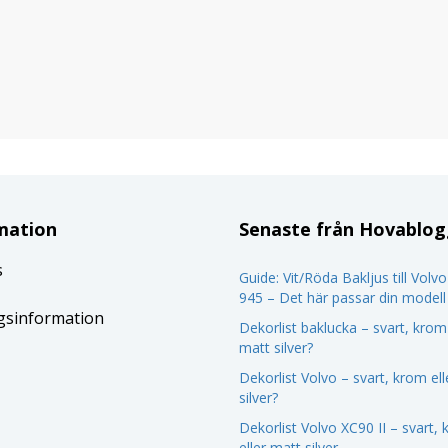
mation
Senaste från Hovablo
s
Guide: Vit/Röda Bakljus till Volv
945 – Det här passar din modell
gsinformation
Dekorlist baklucka – svart, krom 
matt silver?
Dekorlist Volvo – svart, krom el
silver?
Dekorlist Volvo XC90 II – svart,
eller matt silver