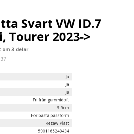
a Svart VW ID.7
, Tourer 2023->
 om 3-delar
137
Ja
Ja
Ja
Fri från gummidoft
3-5cm
För bästa passform
Rezaw Plast
5901165248434