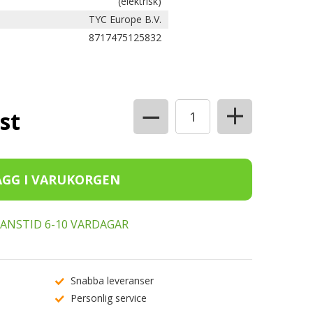
(elektrisk)
TYC Europe B.V.
8717475125832
+
−
 st
ERANSTID 6-10 VARDAGAR
Snabba leveranser
Personlig service