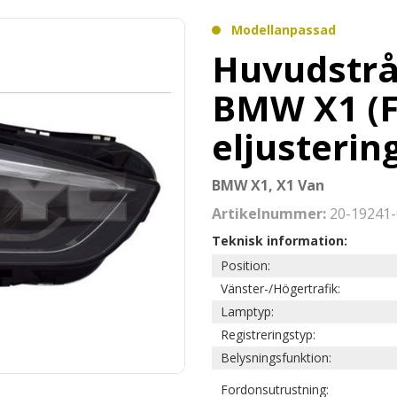
Modellanpassad
Huvudstrå
BMW X1 (F
eljusterin
BMW X1, X1 Van
Artikelnummer:
20-19241-
Teknisk information:
Position:
Vänster-/Högertrafik:
Lamptyp:
Registreringstyp:
Belysningsfunktion:
Fordonsutrustning: