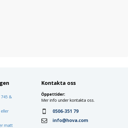
ggen
Kontakta oss
Öppettider:
o 745 &
Mer info under kontakta oss.
0506-351 79
eller
info@hova.com
ler matt