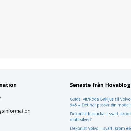
mation
Senaste från Hovablo
s
Guide: Vit/Röda Bakljus till Volv
945 – Det här passar din modell
gsinformation
Dekorlist baklucka – svart, krom 
matt silver?
Dekorlist Volvo – svart, krom el