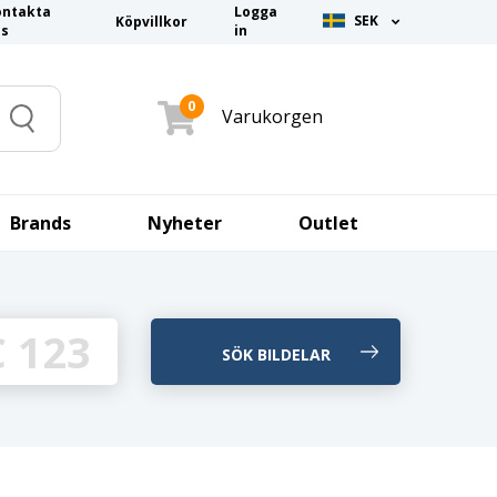
ontakta
Logga
SEK
Köpvillkor
ss
in
0
Varukorgen
Search
Brands
Nyheter
Outlet