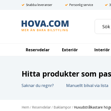
Snabba leveranser
Personlig service
3
Reservdelar
Exteriör
Interiör
Hitta produkter som pass
Saknar du regnr?
Manuellt bilval via lista
Hem
/
Reservdelar
/
Baklampor
/
Huvudstrålkastare hög