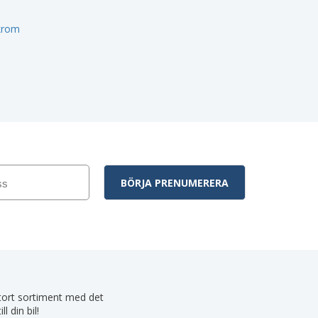
 krom
 stort sortiment med det
 din bil!