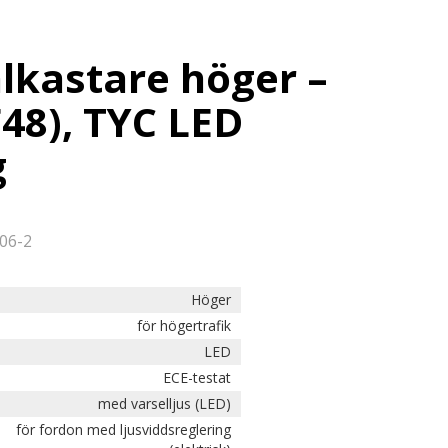
lkastare höger –
48), TYC LED
g
06-2
Höger
för högertrafik
LED
ECE-testat
med varselljus (LED)
för fordon med ljusviddsreglering