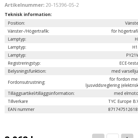
Artikelnummer:
20-15396-05-2
Teknisk information:
Position:
Vänste
Vänster-/Högertrafik:
för högertraf
Lamptyp:
H
Lamptyp:
H1
Lamptyp:
PY21
Registreringstyp:
ECE-test
Belysningsfunktion:
med varsellj
för fordon me
Fordonsutrustning:
ljusviddsreglering (elektris
Tilläggsartikel/tilläggsinformation:
med elmoto
Tillverkare
TYC Europe B.
EAN nummer
871747512618