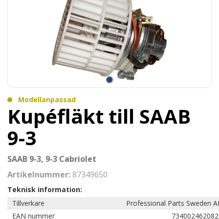
Modellanpassad
Kupéfläkt till SAAB
9-3
SAAB 9-3, 9-3 Cabriolet
Artikelnummer:
87349650
Teknisk information:
Tillverkare
Professional Parts Sweden A
EAN nummer
734002462082