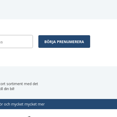
 stort sortiment med det
 din bil!
behör och mycket mycket mer