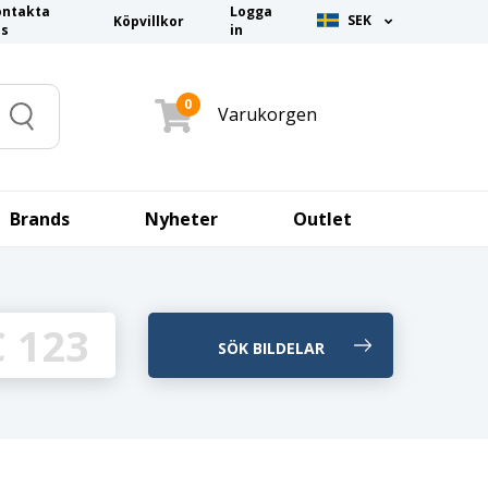
ontakta
Logga
SEK
Köpvillkor
ss
in
0
Varukorgen
Search
Brands
Nyheter
Outlet