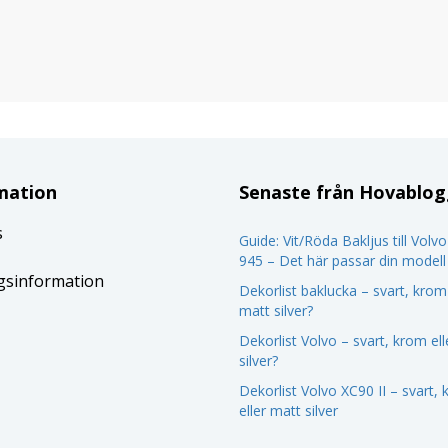
mation
Senaste från Hovablo
s
Guide: Vit/Röda Bakljus till Volv
945 – Det här passar din modell
gsinformation
Dekorlist baklucka – svart, krom 
matt silver?
Dekorlist Volvo – svart, krom el
silver?
Dekorlist Volvo XC90 II – svart,
eller matt silver