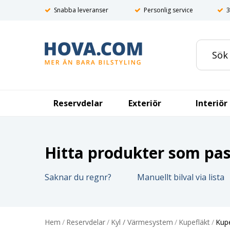
Snabba leveranser
Personlig service
3
Reservdelar
Exteriör
Interiör
Hitta produkter som pass
Saknar du regnr?
Manuellt bilval via lista
Hem
/
Reservdelar
/
Kyl / Värmesystem
/
Kupefläkt
/
Kupé