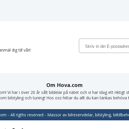
nmäl dig till vårt
Om Hova.com
! Vi har i över 20 år sålt bildelar på nätet och vi har idag ett riktigt
om bilstyling och tuning! Hos oss hittar du allt du kan tänkas behöva till
m - All rigths reserved - Massor av bilreservdelar, bilstyling, biltill