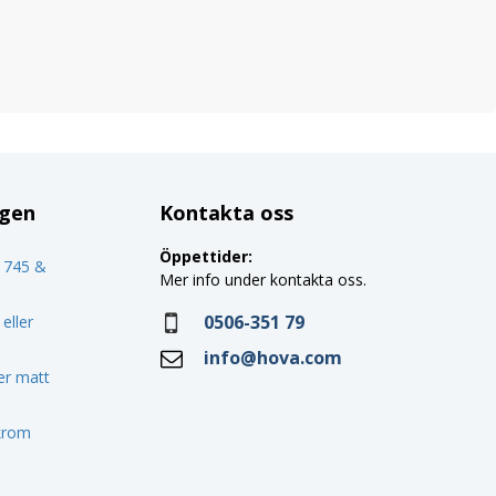
ggen
Kontakta oss
Öppettider:
o 745 &
Mer info under kontakta oss.
0506-351 79
eller
info@hova.com
ler matt
 krom