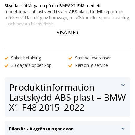
Skydda stötfångaren på din BMW X1 F48
med ett
modellanpassat lastskydd i svart ABS‑plast. Undvik repor och
märken vid lastning av barnvagn, resväskor eller sportutrustning
– och bevara bilens finish.
Perfekt passform för BMW X1 F48 (årsmodeller 2015–
VISA MER
2022)
Slitstark och UV‑beständig ABS‑plast
Förmonterad tejp – enkel och verktygsfri montering
Kontakta kundtjänst
om du är osäker på passform.
Säker betalning
Snabba leveranser
30 dagars öppet köp
Personlig service
Produktinformation
Lastskydd ABS plast – BMW
X1 F48 2015–2022
Bilar/År - Avgränsningar ovan