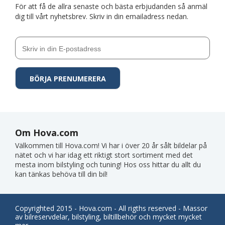
För att få de allra senaste och bästa erbjudanden så anmäl
dig till vårt nyhetsbrev. Skriv in din emailadress nedan.
Om Hova.com
Välkommen till Hova.com! Vi har i över 20 år sålt bildelar på
nätet och vi har idag ett riktigt stort sortiment med det
mesta inom bilstyling och tuning! Hos oss hittar du allt du
kan tänkas behöva till din bil!
Copyrighted 2015 - Hova.com - All rigths reserved - Massor
av bilreservdelar, bilstyling, biltillbehör och mycket mycket