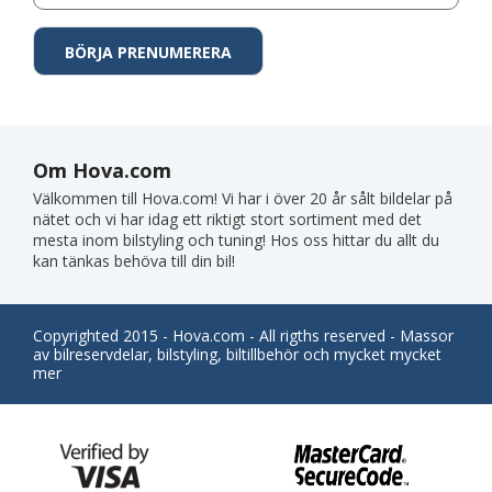
Om Hova.com
Välkommen till Hova.com! Vi har i över 20 år sålt bildelar på
nätet och vi har idag ett riktigt stort sortiment med det
mesta inom bilstyling och tuning! Hos oss hittar du allt du
kan tänkas behöva till din bil!
Copyrighted 2015 - Hova.com - All rigths reserved - Massor
av bilreservdelar, bilstyling, biltillbehör och mycket mycket
mer