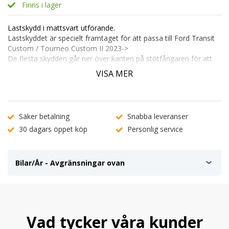
Finns i lager
Lastskydd i mattsvart utförande.
Lastskyddet är specielt framtaget för att passa till Ford Transit
Custom / Tourneo Custom II 2023->
De flesta skydden går ner över kanten på stötfångaren för att
ge bästa möjliga skydd.
VISA MER
Tillverkade i 0,5mm plåt.
Pulverlackerade för att få en fint djup och struktur i den matt
Säker betalning
Snabba leveranser
svarta färgen.
30 dagars öppet köp
Personlig service
br>Skyddar eller döljer repor på din stötfångare.
Monteras med förmonterad dubbelhäftande tejp.
Rengörings trasa för stötfångaren medföljer.
Bilar/År - Avgränsningar ovan
Vad tycker våra kunder