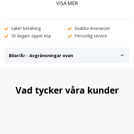
Vi rekommenderar att extraljus monteras ovanpå frontbågen,
VISA MER
det får plats 3 st extraljus (maxbredd Ø225) i överkant.
Extraljus kan monteras inuti frontbågen men då behöver
registreringskylten flyttas ner (se artikelnummer V50-065).
Fästen för montering av extraljus säljes separat.
Säker betalning
Snabba leveranser
30 dagars öppet köp
Personlig service
Bilar/År - Avgränsningar ovan
Vad tycker våra kunder