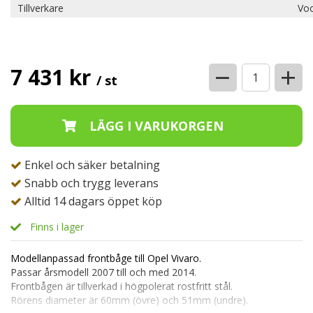
Tillverkare
Voo
−
+
7 431 kr
/ st
Enkel och säker betalning
Snabb och trygg leverans
Alltid 14 dagars öppet köp
Finns i lager
Modellanpassad frontbåge till Opel Vivaro.
Passar årsmodell 2007 till och med 2014.
Frontbågen är tillverkad i högpolerat rostfritt stål.
Rörens diameter är 60mm (övre) och 51mm (undre).