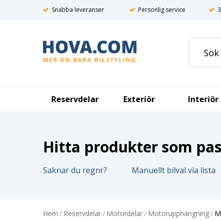
Snabba leveranser
Personlig service
3
Reservdelar
Exteriör
Interiör
Hitta produkter som pass
Saknar du regnr?
Manuellt bilval via lista
Hem
/
Reservdelar
/
Motordelar
/
Motorupphängning
/
M