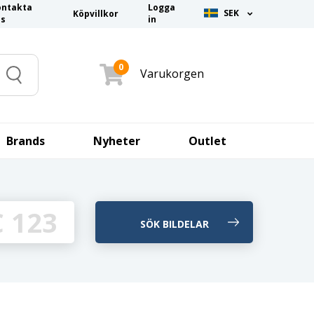
ontakta
Logga
SEK
Köpvillkor
ss
in
0
Varukorgen
Search
Brands
Nyheter
Outlet