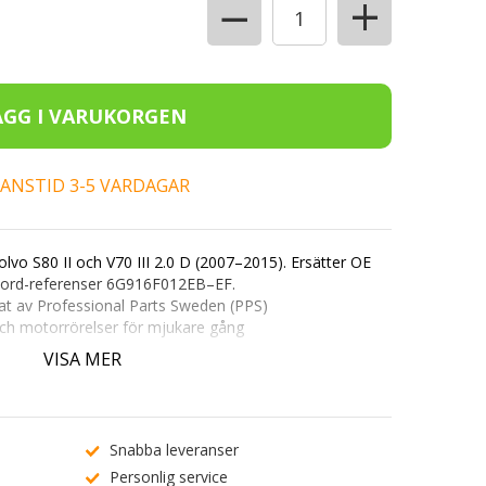
+
−
ERANSTID 3-5 VARDAGAR
Volvo S80 II och V70 III 2.0 D (2007–2015). Ersätter OE
ord-referenser
6G916F012EB–EF
.
at av Professional Parts Sweden (PPS)
och motorrörelser för mjukare gång
 V70 III samt Ford 2.0 TDCi-modeller
VISA MER
.
ABC 123
) på produktsidan för att kontrollera passform.
vår
kundtjänst
.
Snabba leveranser
Personlig service