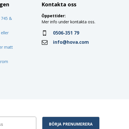
ggen
Kontakta oss
Öppettider:
o 745 &
Mer info under kontakta oss.
0506-351 79
eller
info@hova.com
ler matt
 krom