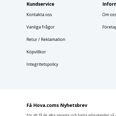
Kundservice
Infor
Kontakta oss
Om os
Vanliga frågor
Företa
Retur
/ Reklamation
Köpvillkor
Integritetspolicy
Få Hova.coms Nyhetsbrev
För att få de allra senaste och bästa erbjudanden så a