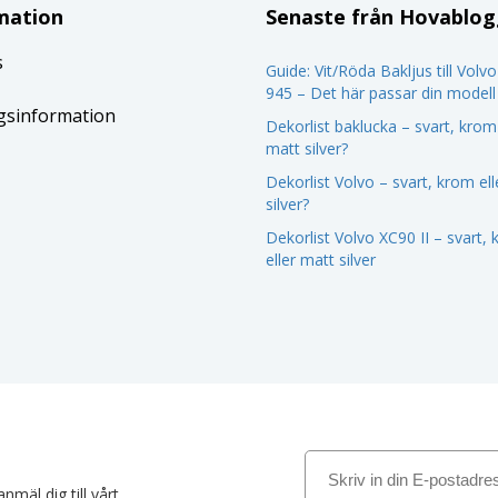
mation
Senaste från Hovablo
s
Guide: Vit/Röda Bakljus till Volv
945 – Det här passar din modell
gsinformation
Dekorlist baklucka – svart, krom 
matt silver?
Dekorlist Volvo – svart, krom el
silver?
Dekorlist Volvo XC90 II – svart,
eller matt silver
nmäl dig till vårt