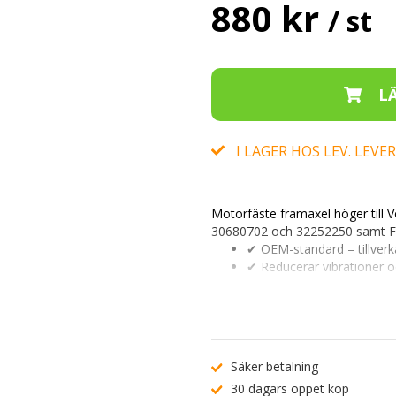
880 kr
/ st
I LAGER HOS LEV. LEV
Motorfäste framaxel höger
till 
30680702
och
32252250
samt F
✔ OEM-standard – tillverk
✔ Reducerar vibrationer 
✔ Passar Volvo S80 II och
Ange registreringsnummer (t.ex
Vid minsta osäkerhet, kontakta 
Säker betalning
30 dagars öppet köp