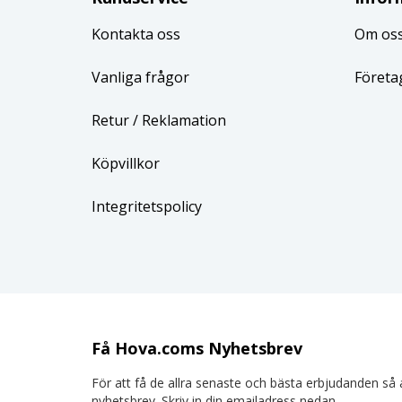
Kontakta oss
Om os
Vanliga frågor
Företa
Retur
/ Reklamation
Köpvillkor
Integritetspolicy
Få Hova.coms Nyhetsbrev
För att få de allra senaste och bästa erbjudanden så a
nyhetsbrev. Skriv in din emailadress nedan.