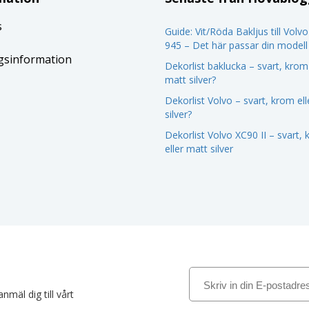
s
Guide: Vit/Röda Bakljus till Volv
945 – Det här passar din modell
gsinformation
Dekorlist baklucka – svart, krom 
matt silver?
Dekorlist Volvo – svart, krom el
silver?
Dekorlist Volvo XC90 II – svart,
eller matt silver
nmäl dig till vårt