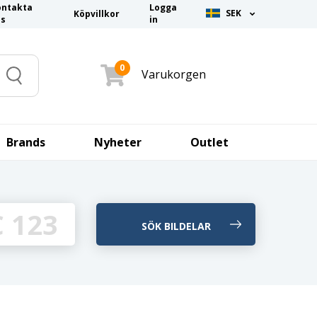
ontakta
Logga
SEK
Köpvillkor
ss
in
0
Varukorgen
Search
Brands
Nyheter
Outlet