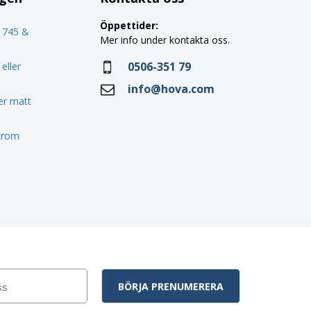
Öppettider:
o 745 &
Mer info under kontakta oss.
0506-351 79
eller
info@hova.com
ler matt
 krom