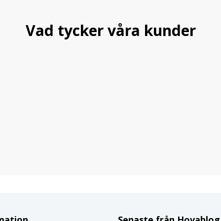
Vad tycker våra kunder
mation
Senaste från Hovablo