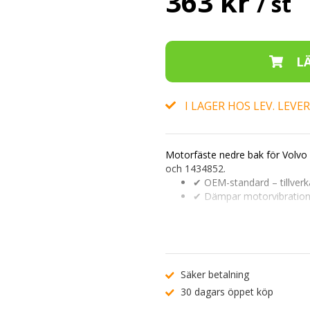
363 kr
/ st
I LAGER HOS LEV. LEV
Motorfäste nedre bak
för Volvo 
och
1434852
.
✔ OEM-standard – tillverk
✔ Dämpar motorvibrationer
✔ Passar T3, T4, T4F och 
Ange registreringsnummer (t.ex
Vid oklarheter, kontakta vår
kun
Säker betalning
30 dagars öppet köp