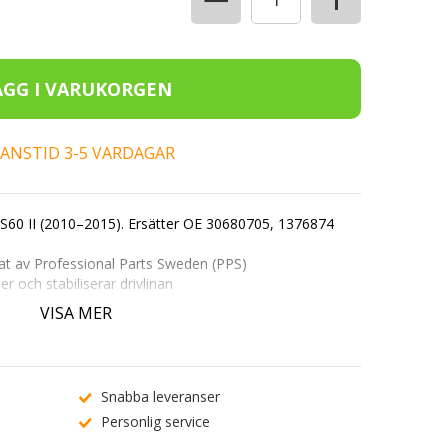
ERANSTID 3-5 VARDAGAR
S60 II (2010–2015). Ersätter OE
30680705
,
1376874
at av Professional Parts Sweden (PPS)
 och stabiliserar drivlinan
D2-motorer i S60 II
VISA MER
.
ABC 123
) på produktsidan för att bekräfta passform.
dtjänst
.
Snabba leveranser
Personlig service