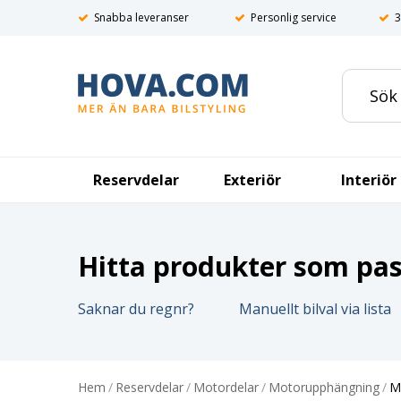
Snabba leveranser
Personlig service
3
Reservdelar
Exteriör
Interiör
Hitta produkter som pass
Saknar du regnr?
Manuellt bilval via lista
Hem
/
Reservdelar
/
Motordelar
/
Motorupphängning
/
M