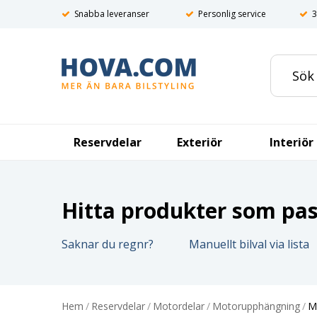
Snabba leveranser
Personlig service
3
Reservdelar
Exteriör
Interiör
Hitta produkter som pass
Saknar du regnr?
Manuellt bilval via lista
Hem
/
Reservdelar
/
Motordelar
/
Motorupphängning
/
M