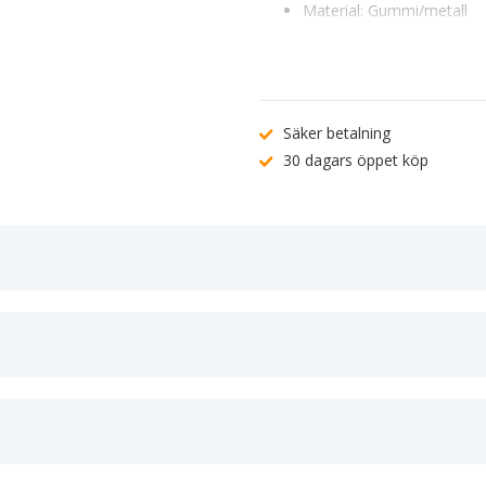
Material:
Gummi/metall
Mått:
Tjocklek 39 mm • Y
OE-nummer:
274110, 120
Artikelnummer:
62434110
Kontrollera passform genom att 
kundtjänst
.
Säker betalning
30 dagars öppet köp