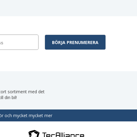
 stort sortiment med det
 din bil!
behör och mycket mycket mer