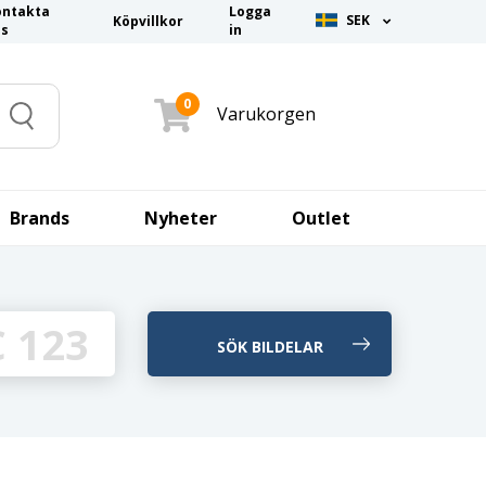
ontakta
Logga
SEK
Köpvillkor
ss
in
0
Varukorgen
Search
Brands
Nyheter
Outlet