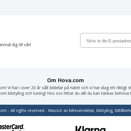
nmäl dig till vårt
Om Hova.com
! Vi har i över 20 år sålt bildelar på nätet och vi har idag ett riktigt
om bilstyling och tuning! Hos oss hittar du allt du kan tänkas behöva till
m - All rigths reserved - Massor av bilreservdelar, bilstyling, biltill