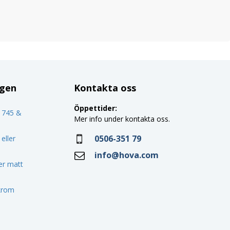
ggen
Kontakta oss
Öppettider:
o 745 &
Mer info under kontakta oss.
0506-351 79
eller
info@hova.com
ler matt
 krom