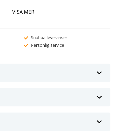
tterdiameter 65 mm • Gänga M10 x 1,5 mm
VISA MER
6216, 1330178, 273911
 •
EAN:
7340024625418
ange ditt registreringsnummer eller kontakta vår
Snabba leveranser
Personlig service