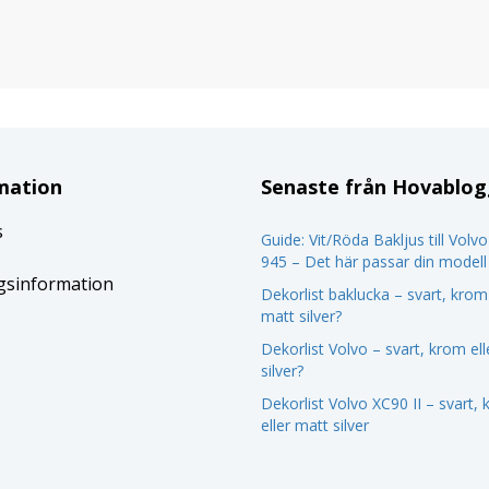
mation
Senaste från Hovablo
s
Guide: Vit/Röda Bakljus till Volv
945 – Det här passar din modell
gsinformation
Dekorlist baklucka – svart, krom 
matt silver?
Dekorlist Volvo – svart, krom el
silver?
Dekorlist Volvo XC90 II – svart,
eller matt silver