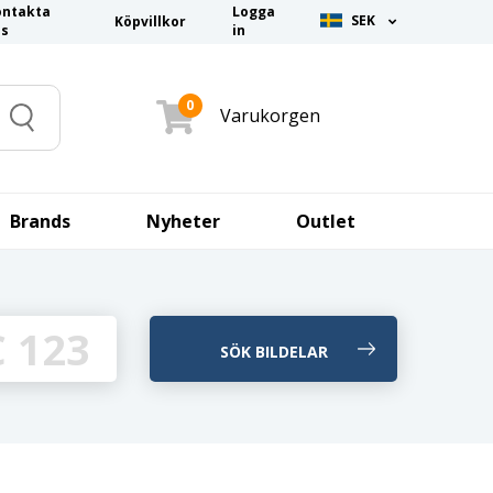
ontakta
Logga
SEK
Köpvillkor
ss
in
0
Varukorgen
Search
Brands
Nyheter
Outlet