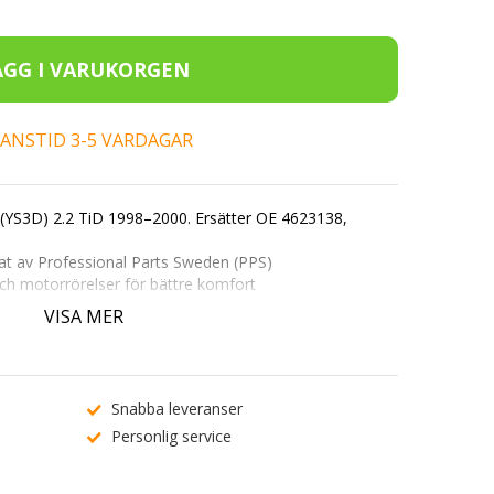
ERANSTID 3-5 VARDAGAR
3 (YS3D) 2.2 TiD 1998–2000. Ersätter OE
4623138
,
at av Professional Parts Sweden (PPS)
ch motor­rörelser för bättre komfort
D (YS3D) modellår 1998–2000
VISA MER
.ex.
ABC 123
) på produktsidan för att bekräfta
, kontakta vår
kundtjänst
.
Snabba leveranser
Personlig service