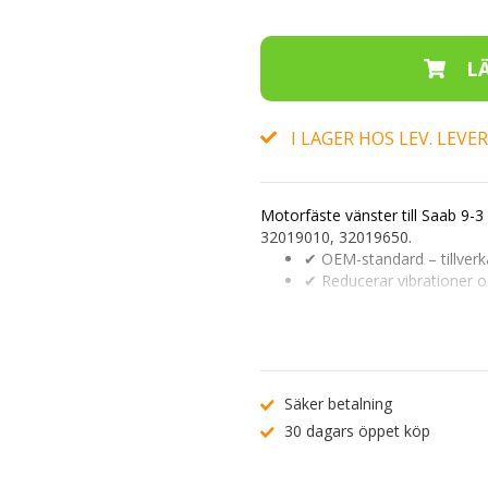
I LAGER HOS LEV. LEV
Motorfäste vänster
till Saab 9-
32019010
,
32019650
.
✔ OEM-standard – tillverk
✔ Reducerar vibrationer o
✔ Passar Saab 9-3 2.2 Ti
Ange ditt registreringsnummer (t
passform. Vid minsta osäkerhet
Säker betalning
30 dagars öppet köp