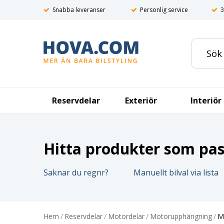
Snabba leveranser
Personlig service
3
Reservdelar
Exteriör
Interiör
Hitta produkter som pass
Saknar du regnr?
Manuellt bilval via lista
Hem
/
Reservdelar
/
Motordelar
/
Motorupphängning
/
M