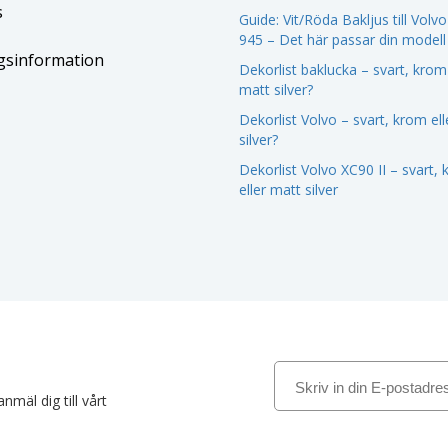
s
Guide: Vit/Röda Bakljus till Volv
945 – Det här passar din modell
gsinformation
Dekorlist baklucka – svart, krom 
matt silver?
Dekorlist Volvo – svart, krom el
silver?
Dekorlist Volvo XC90 II – svart,
eller matt silver
nmäl dig till vårt