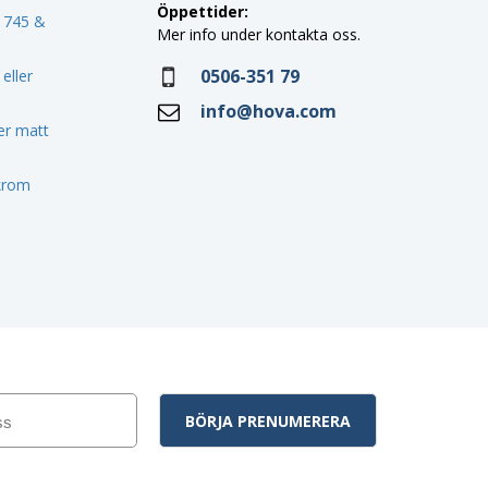
Öppettider:
o 745 &
Mer info under kontakta oss.
0506-351 79
eller
info@hova.com
ler matt
 krom