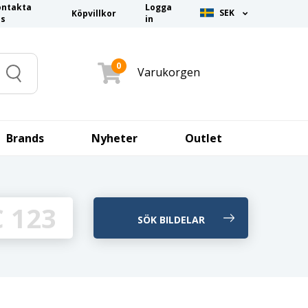
ontakta
Logga
SEK
Köpvillkor
ss
in
0
Varukorgen
Search
Brands
Nyheter
Outlet