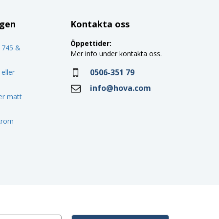
ggen
Kontakta oss
Öppettider:
o 745 &
Mer info under kontakta oss.
0506-351 79
eller
info@hova.com
ler matt
 krom