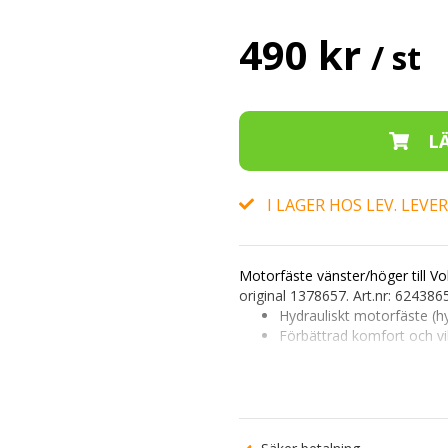
490 kr
/ st
I LAGER HOS LEV. LEV
Motorfäste vänster/höger
till V
original
1378657
.
Art.nr:
624386
Hydrauliskt motorfäste (h
Förbättrad komfort och v
Passar både vänster och 
Svenskt lager · 30 dagars öpp
Vid osäkerhet, kontakta vår
kund