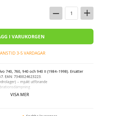
+
−
ERANSTID 3-5 VARDAGAR
olvo 740, 760, 940 och 940 II (1984–1998). Ersätter
57.
EAN:
7340024623223.
ydrolager) – mjukt utförande
ibrationsdämpning
höger sida
VISA MER
et köp
tjänst
.