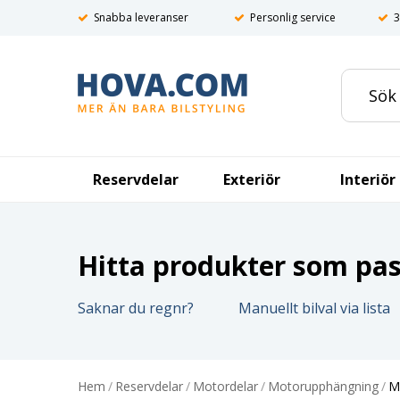
Snabba leveranser
Personlig service
3
Reservdelar
Exteriör
Interiör
Hitta produkter som pass
Saknar du regnr?
Manuellt bilval via lista
Hem
/
Reservdelar
/
Motordelar
/
Motorupphängning
/
M