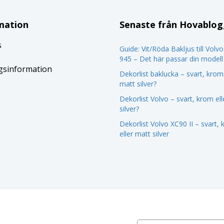
mation
Senaste från Hovablo
s
Guide: Vit/Röda Bakljus till Volv
945 – Det här passar din modell
gsinformation
Dekorlist baklucka – svart, krom 
matt silver?
Dekorlist Volvo – svart, krom el
silver?
Dekorlist Volvo XC90 II – svart,
eller matt silver