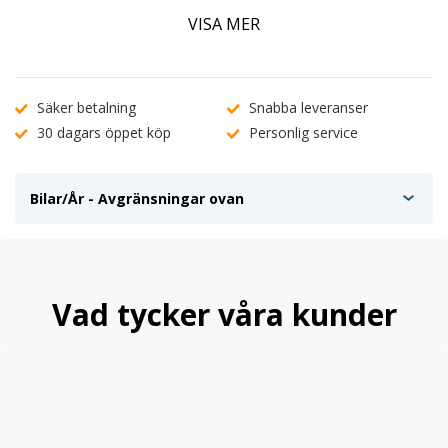
Monteras lätt på din bil med förmonterad 3M-tejp.
VISA MER
4 delar i satsen
Säker betalning
Snabba leveranser
30 dagars öppet köp
Personlig service
Bilar/År - Avgränsningar ovan
Vad tycker våra kunder