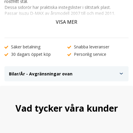
rostfritt stål.
Dessa sidorör har praktiska instegslister i slitstark plast.
Passar Isuzu D-MAX av årsmodell 2007 till och med 2011.
Sidorören är tillverkade så att man vid montering använder sig
VISA MER
utav färdiga fästpunkter under bilen.
Rörens diameter är 76mm.
Säker betalning
Snabba leveranser
30 dagars öppet köp
Personlig service
Bilar/År - Avgränsningar ovan
Vad tycker våra kunder