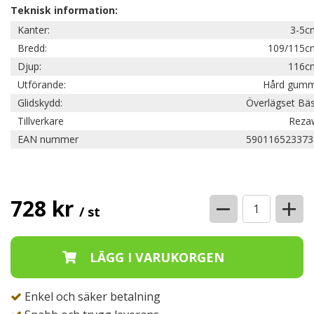
Teknisk information:
Kanter:
3-5c
Bredd:
109/115c
Djup:
116c
Utförande:
Hård gumm
Glidskydd:
Överlägset Bä
Tillverkare
Reza
EAN nummer
590116523373
−
+
728 kr
/ st
Enkel och säker betalning