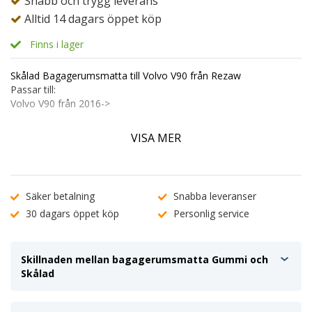
Snabb och trygg leverans
Alltid 14 dagars öppet köp
Finns i lager
Skålad Bagagerumsmatta till Volvo V90 från Rezaw
Passar till:
Volvo V90 från 2016->
VISA MER
Modellanpassad bagagerumsmatta med en kant på 4-5cm
beroende på bilmärke.
Kant på alla fyra sidor av mattan.
Tillverkad av poleyten, mjuk plast, med en extra beläggning av
Säker betalning
Snabba leveranser
syntetisk gummi på den räfflade ytan för att ge ett unikt
30 dagars öppet köp
Personlig service
halkskydd.
Bagagerumsmattan är mjuk men har ändå en fast form.
Unikt glidskydd.
Perfekt passform.
Skillnaden mellan bagagerumsmatta Gummi och
Styv men flexibel.
Skålad
Luckfri.
Skyddar mot smuts och vätskor.