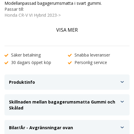
Modellanpassad bagagerumsmatta i svart gummi.
Passar till:
Honda CR-V VI Hybrid 2023->
Egenskaper:
VISA MER
Modellanpassad för bästa passform.
Bästa Glidskyddet
Upphöjda kanter 3-5cm
Tillverkad i gummi fri från gummidoft
Säker betalning
Snabba leveranser
Vatten och vätsketät
30 dagars öppet köp
Personlig service
Enkel att plocka ut.
Pris per st.
Kolla gärna på vår video för att få en uppfattning om skillnaden
mellan skålad och inte skålad bagagerumsmatta
Produktinfo
Skillnaden mellan bagagerumsmatta Gummi och
Skålad
Bilar/År - Avgränsningar ovan