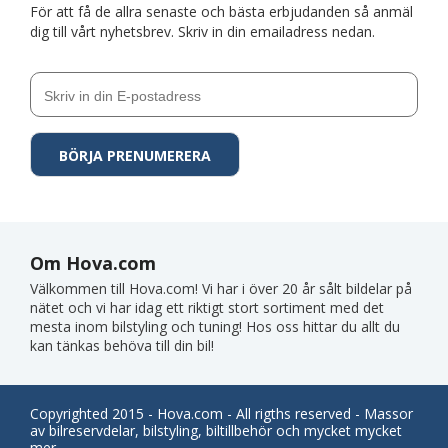
För att få de allra senaste och bästa erbjudanden så anmäl
dig till vårt nyhetsbrev. Skriv in din emailadress nedan.
Om Hova.com
Välkommen till Hova.com! Vi har i över 20 år sålt bildelar på
nätet och vi har idag ett riktigt stort sortiment med det
mesta inom bilstyling och tuning! Hos oss hittar du allt du
kan tänkas behöva till din bil!
Copyrighted 2015 - Hova.com - All rigths reserved - Massor
av bilreservdelar, bilstyling, biltillbehör och mycket mycket
mer