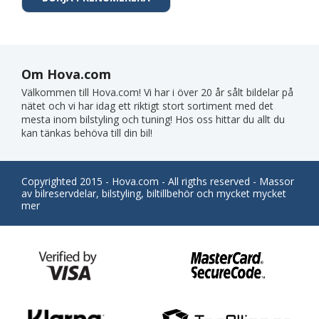
Om Hova.com
Välkommen till Hova.com! Vi har i över 20 år sålt bildelar på
nätet och vi har idag ett riktigt stort sortiment med det
mesta inom bilstyling och tuning! Hos oss hittar du allt du
kan tänkas behöva till din bil!
Copyrighted 2015 - Hova.com - All rigths reserved - Massor
av bilreservdelar, bilstyling, biltillbehör och mycket mycket
mer