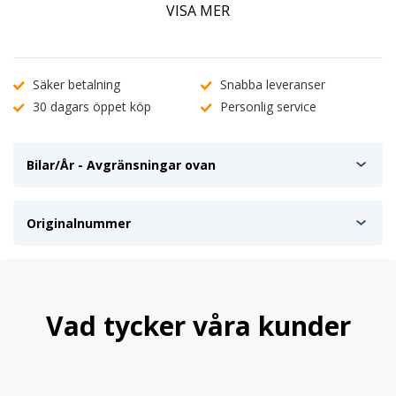
VISA MER
Om en felkodslampa skulle tändas kan den bara släckas.
Säker betalning
Snabba leveranser
30 dagars öppet köp
Personlig service
Bilar/År - Avgränsningar ovan
Originalnummer
Vad tycker våra kunder