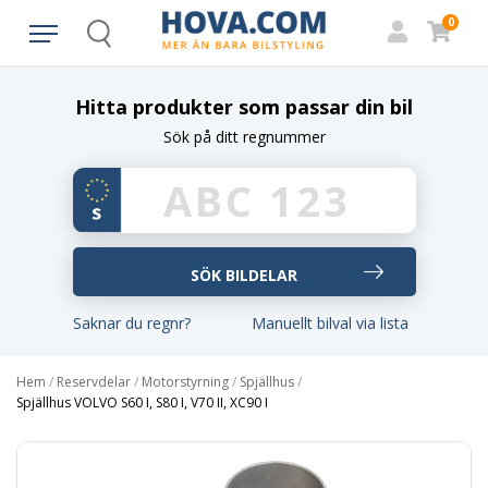
0
Search
Hitta produkter som passar din bil
Sök på ditt regnummer
Saknar du regnr?
Manuellt bilval via lista
Hem
/
Reservdelar
/
Motorstyrning
/
Spjällhus
/
Spjällhus VOLVO S60 I, S80 I, V70 II, XC90 I