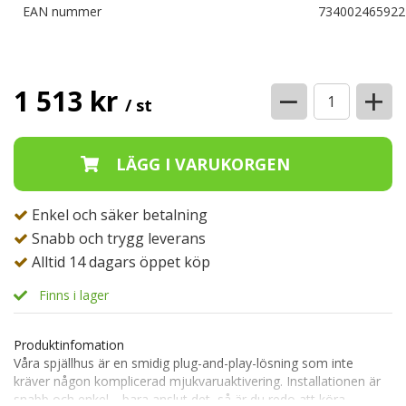
EAN nummer
734002465922
−
+
1 513 kr
/ st
Enkel och säker betalning
Snabb och trygg leverans
Alltid 14 dagars öppet köp
Finns i lager
Produktinfomation
Våra spjällhus är en smidig plug-and-play-lösning som inte
kräver någon komplicerad mjukvaruaktivering. Installationen är
snabb och enkel—bara anslut det, så är du redo att köra.