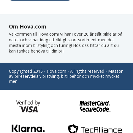
Om Hova.com
Välkommen till Hova.com! Vi har i över 20 år sålt bildelar på
nätet och vi har idag ett riktigt stort sortiment med det
mesta inom bilstyling och tuning! Hos oss hittar du allt du
kan tänkas behöva till din bil!
Copyrighted 2015 - Hova.com - All rigths reserved - Massor
av bilreservdelar, bilstyling, biltillbehör och mycket mycket
mer