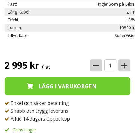
Fäst:
Ingår Som på Bild
Lång Kabel:
2.1 
Effekt:
108
Lumen:
10800 l
Tillverkare
SuperVisi
−
+
2 995 kr
/ st
Enkel och säker betalning
Snabb och trygg leverans
Alltid 14 dagars öppet köp
Finns i lager