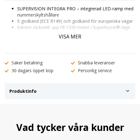
SUPERVISION INTEGRA PRO
– integrerad LED-ramp med
nummerskyltshållare
E-godkänd (ECE R149) och godkänd för europeiska vägar
Extrem räckvidd: upp till
1320 meter
i Superboost®-läge
Driving Beam – bred och lång ljusbild
VISA MER
Kraftfull prestanda: 108W och 10 800 lumen
Integrerat relä – ingen extern reläinstallation behövs
Diskret design – ersätter nummerskyltsfäste utan synliga
extraljus
Säker betalning
Snabba leveranser
Robust konstruktion: IP68/IP69K & Lexan-polykarbonat
30 dagars öppet köp
Personlig service
Perfekt för moderna personbilar, SUV och transportbilar
OBS:
Levereras med integrerat fäste och färdig
kabeldragning
Produktinfo
Vad tycker våra kunder