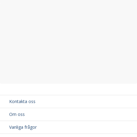
Silverlackerad Aluminium
Höjd på vingprofil: 22 mm
Bredd på vingprofil: 69 mm
Material: Aluminium och högkvalitativ ABS-plast
TÜV-godkänd för din säkerhet
Kontakta oss
Om oss
Vanliga frågor