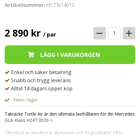
Artikelnummer:
HCTN1401S
−
+
2 890 kr
/ par
Enkel och säker betalning
Snabb och trygg leverans
Alltid 14 dagars öppet köp
Finns i lager
Takräcke Turtle Air är den ultimata lasthållaren för din Mercedes
GLA-Klass H247 2020->.
Tillverkad av anodiserat aluminium och högkvalitativt ABS-
plastfästen, är detta takräcke byggt för att hålla i många år