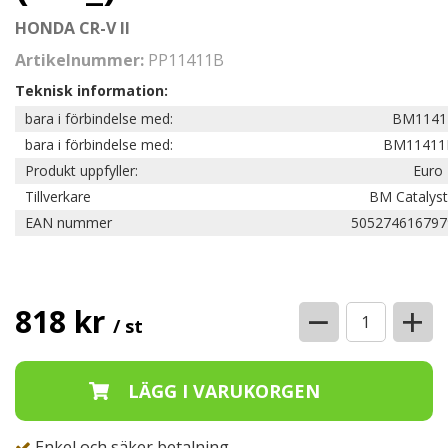
HONDA CR-V II
Artikelnummer:
PP11411B
Teknisk information:
bara i förbindelse med:
BM1141
bara i förbindelse med:
BM11411
Produkt uppfyller:
Euro 
Tillverkare
BM Catalyst
EAN nummer
505274616797
−
+
818 kr
/ st
Enkel och säker betalning