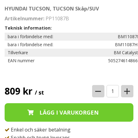
HYUNDAI TUCSON, TUCSON Skåp/SUV
Artikelnummer:
PP11087B
Teknisk information:
bara i förbindelse med:
BM11087
bara i förbindelse med:
BM11087H
Tillverkare
BM Catalyst
EAN nummer
505274614866
−
+
809 kr
/ st
Enkel och säker betalning
Snabb och trygg leverans