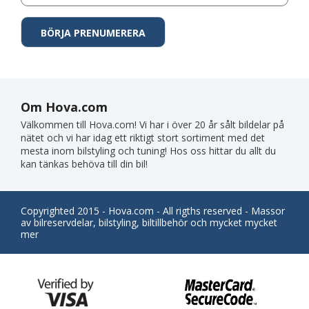
Om Hova.com
Välkommen till Hova.com! Vi har i över 20 år sålt bildelar på
nätet och vi har idag ett riktigt stort sortiment med det
mesta inom bilstyling och tuning! Hos oss hittar du allt du
kan tänkas behöva till din bil!
Copyrighted 2015 - Hova.com - All rigths reserved - Massor
av bilreservdelar, bilstyling, biltillbehör och mycket mycket
mer