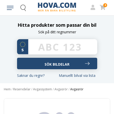
0
Search
Hitta produkter som passar din bil
Sök på ditt regnummer
Saknar du regnr?
Manuellt bilval via lista
Hem
/
Reservdelar
/
Avgassystem
/
Avgasrör
/
Avgasrör