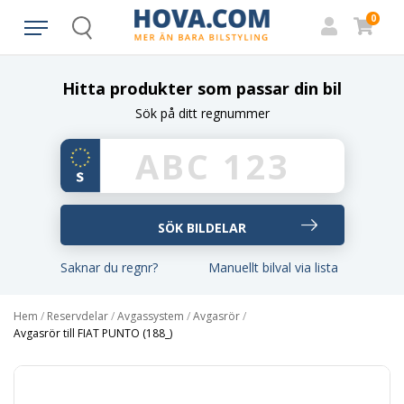
0
Search
Hitta produkter som passar din bil
Sök på ditt regnummer
Saknar du regnr?
Manuellt bilval via lista
Hem
/
Reservdelar
/
Avgassystem
/
Avgasrör
/
Avgasrör till FIAT PUNTO (188_)