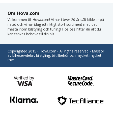
Om Hova.com
Välkommen till Hova.com! Vi har i över 20 år sålt bildelar på
nätet och vi har idag ett riktigt stort sortiment med det
mesta inom bilstyling och tuning! Hos oss hittar du allt du
kan tänkas behöva till din bil!
Copyrighted 2015 - Hova.com - All rigths reserved - Massor
av bilreservdelar, bilstyling, biltillbehör och mycket mycket
mer