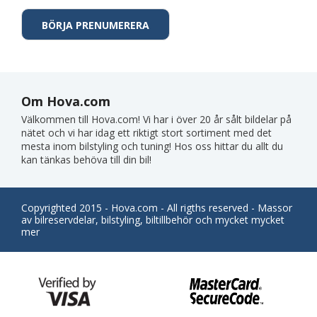
Om Hova.com
Välkommen till Hova.com! Vi har i över 20 år sålt bildelar på
nätet och vi har idag ett riktigt stort sortiment med det
mesta inom bilstyling och tuning! Hos oss hittar du allt du
kan tänkas behöva till din bil!
Copyrighted 2015 - Hova.com - All rigths reserved - Massor
av bilreservdelar, bilstyling, biltillbehör och mycket mycket
mer