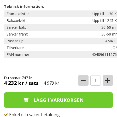
Teknisk information:
Framaxelvikt:
Upp till 1130 
Bakaxelvikt:
Upp till 1245 
Sänker bak:
30-60 m
Sänker fram:
30-60 m
Passar EJ:
4MATI
Tillverkare
JO
EAN nummer
404896111576
−
+
Du sparar 747 kr
4 232 kr
/ sats
4 979 kr
Enkel och säker betalning