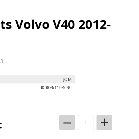
ts Volvo V40 2012-
83
JOM
4048961104630
+
−
t