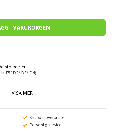
de bilmodeller:
 T4/ T5/ D2/ D3/ D4)
VISA MER
Snabba leveranser
Personlig service
 från tyska JOM och är TÜV-godkänd!