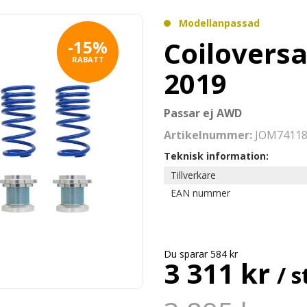
Modellanpassad
Coiloversa
-15%
RABATT
2019
Passar ej AWD
Artikelnummer:
JOM7411
Teknisk information:
Tillverkare
EAN nummer
Du sparar 584 kr
3 311 kr
/ s