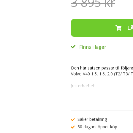
3 895 kr
Finns i lager
Den här satsen passar till följan
Volvo V40 1.5, 1.6, 2.0 (T2/ T3/
Justerbarhet:
Fram: 35-60mm
Bak: 40-60mm
Axelvikt fram: 1100 Kg
Axelvikt bak: 1025 Kg
Säker betalning
30 dagars öppet köp
Den här coiloversatsen kommer