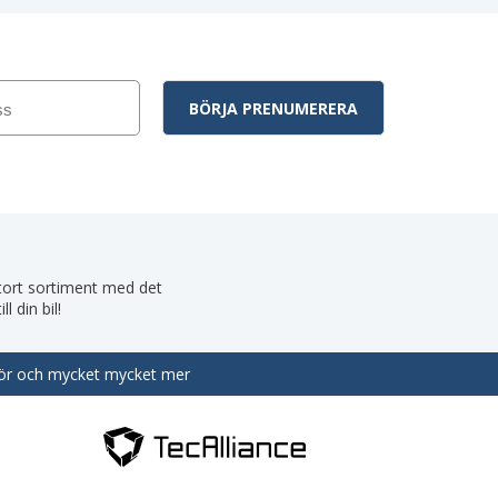
 stort sortiment med det
 din bil!
behör och mycket mycket mer