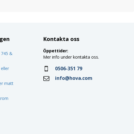
ggen
Kontakta oss
Öppettider:
o 745 &
Mer info under kontakta oss.
0506-351 79
eller
info@hova.com
ler matt
 krom