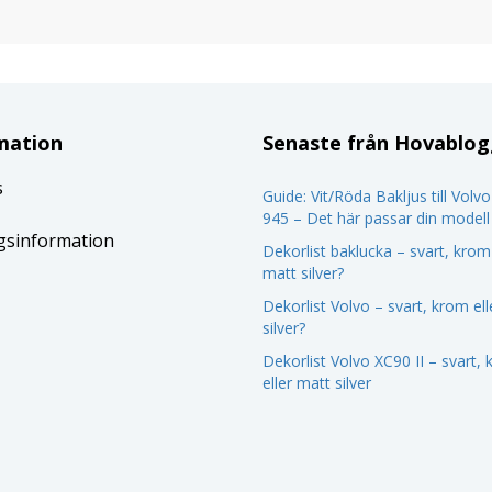
mation
Senaste från Hovablo
s
Guide: Vit/Röda Bakljus till Volv
945 – Det här passar din modell
gsinformation
Dekorlist baklucka – svart, krom 
matt silver?
Dekorlist Volvo – svart, krom el
silver?
Dekorlist Volvo XC90 II – svart,
eller matt silver