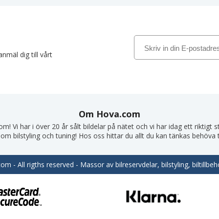
nmäl dig till vårt
Om Hova.com
! Vi har i över 20 år sålt bildelar på nätet och vi har idag ett riktigt
om bilstyling och tuning! Hos oss hittar du allt du kan tänkas behöva till
m - All rigths reserved - Massor av bilreservdelar, bilstyling, biltill