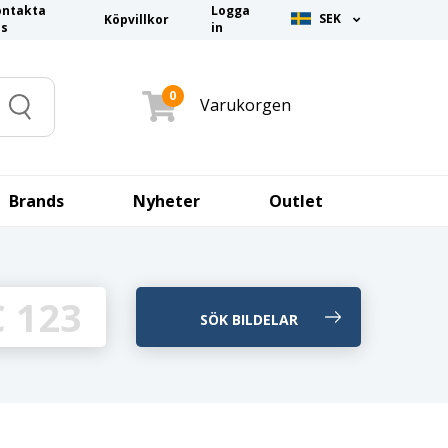
ontakta
Logga
SEK
Köpvillkor
ss
in
0
Varukorgen
Search
Brands
Nyheter
Outlet