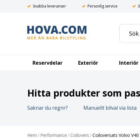
Snabba leveranser
Personlig service
3
Reservdelar
Exteriör
Interiör
Hitta produkter som pass
Saknar du regnr?
Manuellt bilval via lista
Hem
/
Performance
/
Coilovers
/
Coiloversats Volvo V40