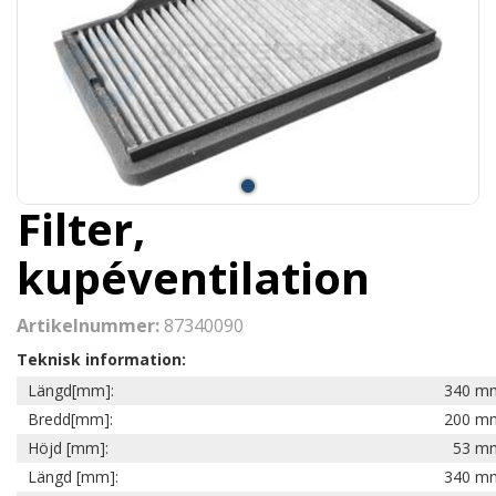
Filter,
kupéventilation
Artikelnummer:
87340090
Teknisk information:
Längd[mm]:
340 m
Bredd[mm]:
200 m
Höjd [mm]:
53 m
Längd [mm]:
340 m