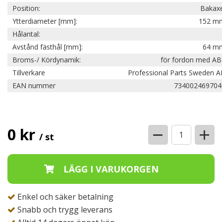
Position:
Bakaxe
Ytterdiameter [mm]:
152 m
Hålantal:
Avstånd fästhål [mm]:
64 m
Broms-/ Kördynamik:
för fordon med AB
Tillverkare
Professional Parts Sweden A
EAN nummer
734002469704
−
+
0 kr
/ st
Enkel och säker betalning
Snabb och trygg leverans