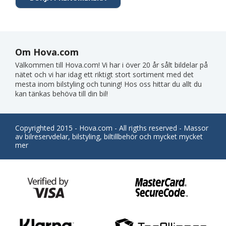
Om Hova.com
Välkommen till Hova.com! Vi har i över 20 år sålt bildelar på
nätet och vi har idag ett riktigt stort sortiment med det
mesta inom bilstyling och tuning! Hos oss hittar du allt du
kan tänkas behöva till din bil!
Copyrighted 2015 - Hova.com - All rigths reserved - Massor
av bilreservdelar, bilstyling, biltillbehör och mycket mycket
mer