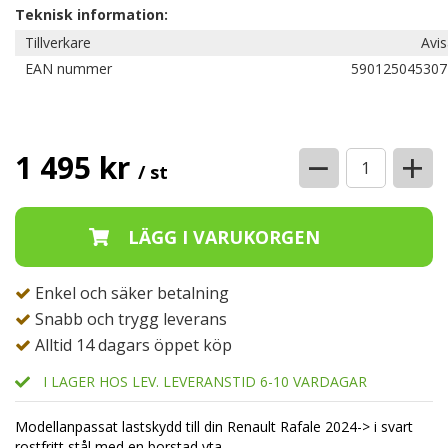
Teknisk information:
Tillverkare
Avi
EAN nummer
590125045307
−
+
1 495 kr
/ st
Enkel och säker betalning
Snabb och trygg leverans
Alltid 14 dagars öppet köp
I LAGER HOS LEV. LEVERANSTID 6-10 VARDAGAR
Modellanpassat lastskydd till din Renault Rafale 2024-> i svart
rostfritt stål med en borstad yta.