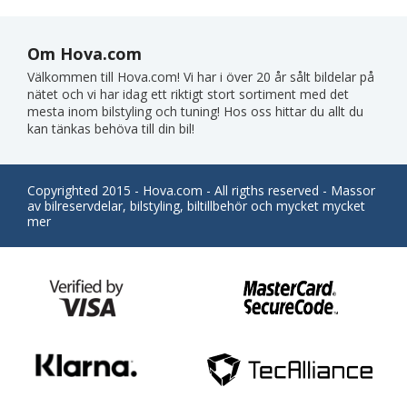
Om Hova.com
Välkommen till Hova.com! Vi har i över 20 år sålt bildelar på
nätet och vi har idag ett riktigt stort sortiment med det
mesta inom bilstyling och tuning! Hos oss hittar du allt du
kan tänkas behöva till din bil!
Copyrighted 2015 - Hova.com - All rigths reserved - Massor
av bilreservdelar, bilstyling, biltillbehör och mycket mycket
mer