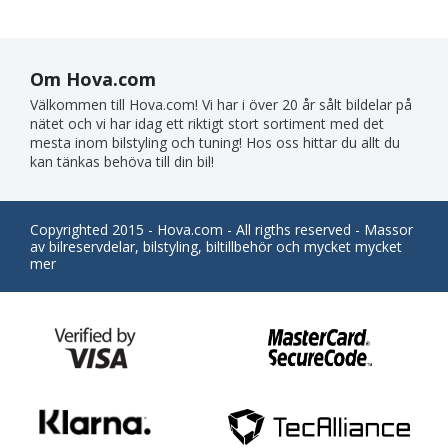
Om Hova.com
Välkommen till Hova.com! Vi har i över 20 år sålt bildelar på
nätet och vi har idag ett riktigt stort sortiment med det
mesta inom bilstyling och tuning! Hos oss hittar du allt du
kan tänkas behöva till din bil!
Copyrighted 2015 - Hova.com - All rigths reserved - Massor
av bilreservdelar, bilstyling, biltillbehör och mycket mycket
mer