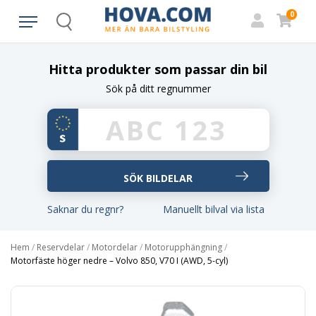
0
Search
Hitta produkter som passar din bil
Sök på ditt regnummer
Saknar du regnr?
Manuellt bilval via lista
Hem
/
Reservdelar
/
Motordelar
/
Motorupphängning
/
Motorfäste höger nedre – Volvo 850, V70 I (AWD, 5-cyl)