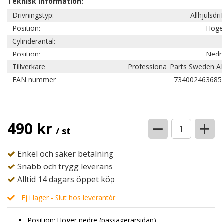
Teknisk information:
Drivningstyp:
Allhjulsdri
Position:
Höge
Cylinderantal:
Position:
Nedr
Tillverkare
Professional Parts Sweden A
EAN nummer
734002463685
−
+
490 kr
/ st
Enkel och säker betalning
Snabb och trygg leverans
Alltid 14 dagars öppet köp
Ej i lager - Slut hos leverantör
Position:
Höger nedre (passagerarsidan)