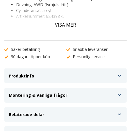
Drivning:
AWD (fyrhjulsdrift)
Cylinderantal:
5-cyl
Artikelnummer:
62439875
OE-nummer:
8631699, 9161100, 9208975, 9209875
VISA MER
EAN:
7340024636858
Passar huvudmodeller:
Volvo 850 Kombi (AWD), V70 I
(AWD)
Höger nedre motorfäste i OEM-standard som stabiliserar
Säker betalning
Snabba leveranser
motorn och dämpar vibrationer. Monteras i subframe, vid
30 dagars öppet köp
Personlig service
motorns remhjulssida på passagerarsidan.
Exakt passform för AWD och 5-cylindriga motorer
Slitstark aluminium/gummi-konstruktion
Produktinfo
Skriv in ditt registreringsnummer för snabb
passningskontroll
Vid minsta osäkerhet kring kompatibilitet, kontakta vår
Montering & Vanliga frågor
kundtjänst
.
Relaterade delar