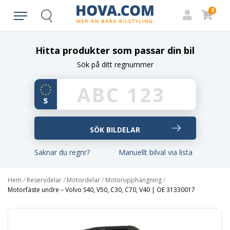
0
Search
Hitta produkter som passar din bil
Sök på ditt regnummer
Saknar du regnr?
Manuellt bilval via lista
Hem
/
Reservdelar
/
Motordelar
/
Motorupphängning
/
Motorfäste undre – Volvo S40, V50, C30, C70, V40 | OE 31330017