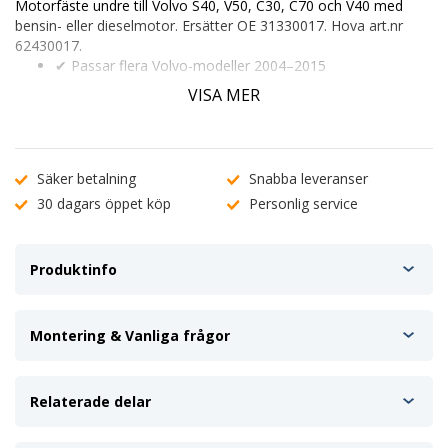
Motorfäste undre
till Volvo S40, V50, C30, C70 och V40 med
bensin- eller dieselmotor. Ersätter OE
31330017
. Hova art.nr
62430017
.
✔ Passar flera Volvo-modeller 2004–2015
✔ Gummimetallkonstruktion för vibrationsdämpning
VISA MER
✔ Direkt ersättning för original 31330017
Ange ditt registreringsnummer (t.ex.
ABC 123
) för att kontrollera
passform. Vid osäkerhet, kontakta vår
kundtjänst
.
Säker betalning
Snabba leveranser
30 dagars öppet köp
Personlig service
Produktinfo
Montering & Vanliga frågor
Relaterade delar