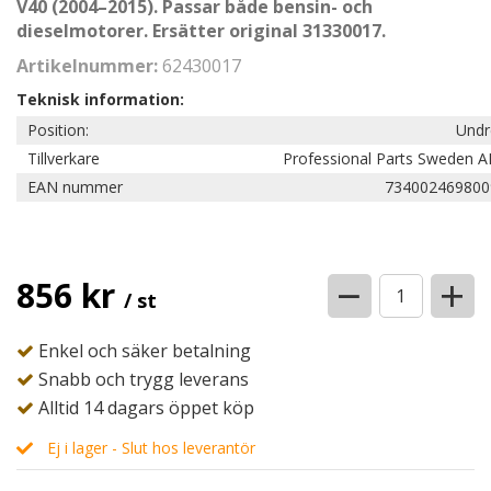
V40 (2004–2015). Passar både bensin- och
dieselmotorer. Ersätter original 31330017.
Artikelnummer:
62430017
Teknisk information:
Position:
Undr
Tillverkare
Professional Parts Sweden A
EAN nummer
734002469800
−
+
856 kr
/ st
Enkel och säker betalning
Snabb och trygg leverans
Alltid 14 dagars öppet köp
Ej i lager - Slut hos leverantör