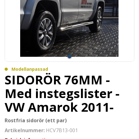
Modellanpassad
SIDORÖR 76MM -
Med instegslister -
VW Amarok 2011-
Rostfria sidorör (ett par)
Artikelnummer:
HCV7B13-001