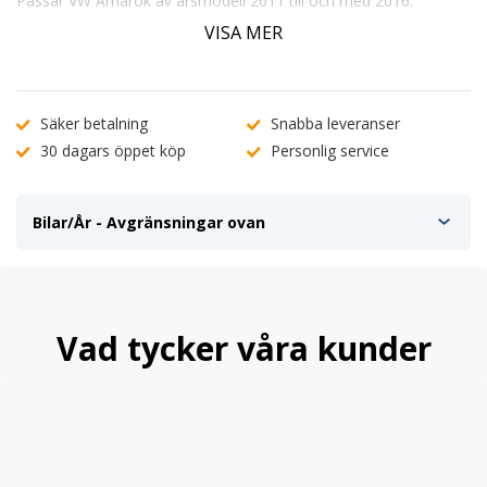
Passar VW Amarok av årsmodell 2011 till och med 2016.
Sidorören är tillverkade så att man vid montering använder sig
VISA MER
utav färdiga fästpunkter under bilen.
Rörens diameter är 76mm.
Säker betalning
Snabba leveranser
30 dagars öppet köp
Personlig service
Bilar/År - Avgränsningar ovan
Vad tycker våra kunder