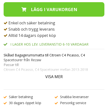
Enkel och säker betalning
Snabb och trygg leverans
Alltid 14 dagars öppet köp
I LAGER HOS LEV. LEVERANSTID 6-10 VARDAGAR
Skålad Bagagerumsmatta till Citroen C4 Picasso, C4
Spacetourer från Rezaw
Passar till:
Citroen C4 Picasso, C4 Spacetourer mellan 2013-2018
För bilar med normalt reservhjul. 7-sits
VISA MER
Modellanpassad bagagerumsmatta med en kant på 4-5cm
beroende på bilmärke.
Kant på alla fyra sidor av mattan.
Säker betalning
Snabba leveranser
Tillverkad av poleyten, mjuk plast, med en extra beläggning av
30 dagars öppet köp
Personlig service
syntetisk gummi på den räfflade ytan för att ge ett unikt