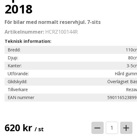
2018
För bilar med normalt reservhjul. 7-sits
Artikelnummer:
HCRZ100144R
Teknisk information:
Bredd:
110c
Djup:
80c
Kanter:
3-5c
Utförande:
Hård gumm
Glidskydd:
Överlägset Bä
Tillverkare
Reza
EAN nummer
590116523899
−
+
620 kr
/ st