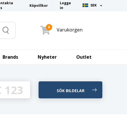
ontakta
Logga
SEK
Köpvillkor
ss
in
0
Varukorgen
Search
Brands
Nyheter
Outlet