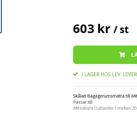
603 kr
/ st
I LAGER HOS LEV. LEV
Skålad Bagagerumsmatta till Mit
Passar till:
Mitsubishi Outlander I mellan 2
Modellanpassad bagagerumsmat
Kant på alla fyra sidor av mattan