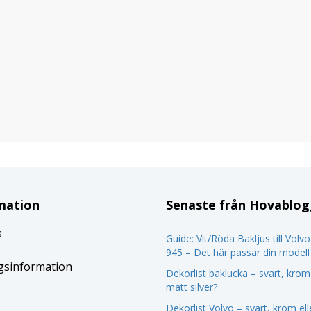
mation
Senaste från Hovablo
s
Guide: Vit/Röda Bakljus till Volv
945 – Det här passar din modell
gsinformation
Dekorlist baklucka – svart, krom 
matt silver?
Dekorlist Volvo – svart, krom el