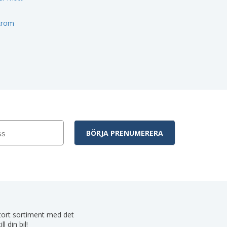
 krom
 stort sortiment med det
 din bil!