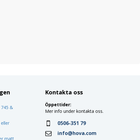
ggen
Kontakta oss
Öppettider:
o 745 &
Mer info under kontakta oss.
0506-351 79
eller
info@hova.com
ler matt