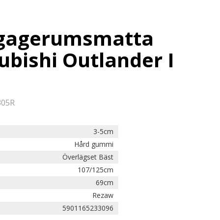
agagerumsmatta
ubishi Outlander I
305R
3-5cm
Hård gummi
Överlägset Bäst
107/125cm
69cm
Rezaw
5901165233096