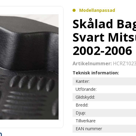
Modellanpassad
Skålad B
Svart Mits
2002-2006
Artikelnummer:
HCRZ102
Teknisk information:
Kanter:
Utförande:
Glidskydd:
Bredd:
Djup:
Tillverkare
EAN nummer