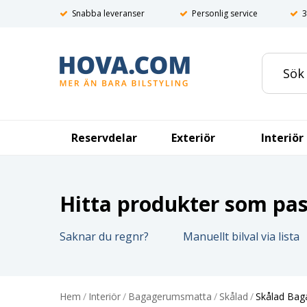
Snabba leveranser
Personlig service
3
Reservdelar
Exteriör
Interiör
Hitta produkter som pass
Saknar du regnr?
Manuellt bilval via lista
Hem
/
Interiör
/
Bagagerumsmatta
/
Skålad
/
Skålad Bag