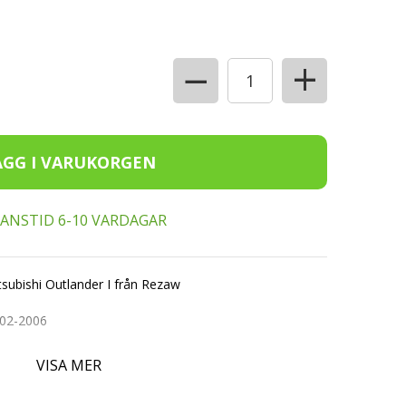
+
−
ERANSTID 6-10 VARDAGAR
subishi Outlander I från Rezaw
002-2006
VISA MER
ta med en kant på 4-5cm beroende på bilmärke.
.