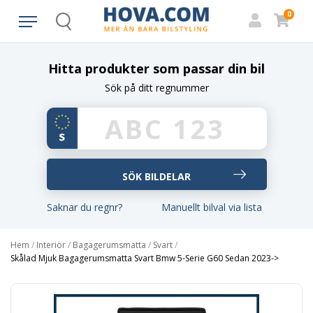
0
Search
Hitta produkter som passar din bil
Sök på ditt regnummer
Saknar du regnr?
Manuellt bilval via lista
Hem
/
Interiör
/
Bagagerumsmatta
/
Svart
/
Skålad Mjuk Bagagerumsmatta Svart Bmw 5-Serie G60 Sedan 2023->