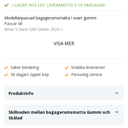
I LAGER HOS LEV. LEVERANSTID 6-10 VARDAGAR
Modellanpassad bagagerumsmatta i svart gummi.
Passar till:
Bmw 5-Serie G60 Sedan 2023->
Egenskaper:
VISA MER
Modellanpassad för bästa passform.
Bästa Glidskyddet
Upphöjda kanter 3-5cm
Tillverkad i gummi fri från gummidoft
Säker betalning
Snabba leveranser
Vatten och vätsketät
30 dagars öppet köp
Personlig service
Enkel att plocka ut.
Pris per st.
Kolla gärna på vår video för att få en uppfattning om skillnaden
mellan skålad och inte skålad bagagerumsmatta
Produktinfo
Skillnaden mellan bagagerumsmatta Gummi och
Skålad