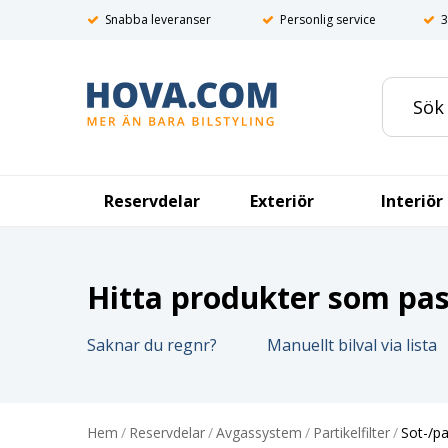
Snabba leveranser
Personlig service
3
Reservdelar
Exteriör
Interiör
Hitta produkter som pass
Saknar du regnr?
Manuellt bilval via lista
Hem
/
Reservdelar
/
Avgassystem
/
Partikelfilter
/
Sot-/pa