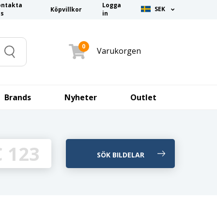
ontakta
Logga
SEK
Köpvillkor
ss
in
0
Varukorgen
Search
Brands
Nyheter
Outlet