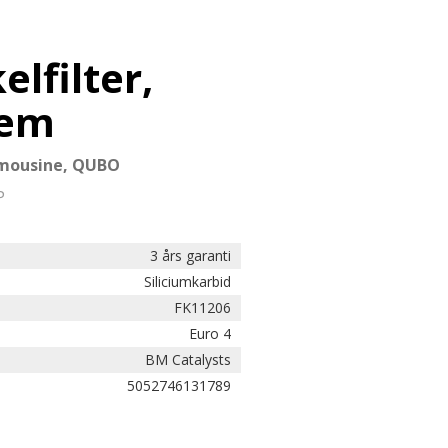
elfilter,
tem
imousine, QUBO
P
3 års garanti
Siliciumkarbid
FK11206
Euro 4
BM Catalysts
5052746131789