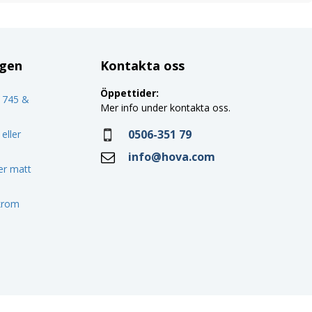
ggen
Kontakta oss
Öppettider:
o 745 &
Mer info under kontakta oss.
0506-351 79
eller
info@hova.com
ler matt
 krom