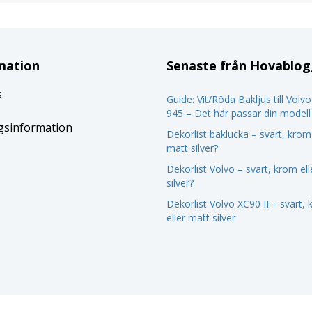
mation
Senaste från Hovablo
s
Guide: Vit/Röda Bakljus till Volv
945 – Det här passar din modell
gsinformation
Dekorlist baklucka – svart, krom 
matt silver?
Dekorlist Volvo – svart, krom el
silver?
Dekorlist Volvo XC90 II – svart,
eller matt silver