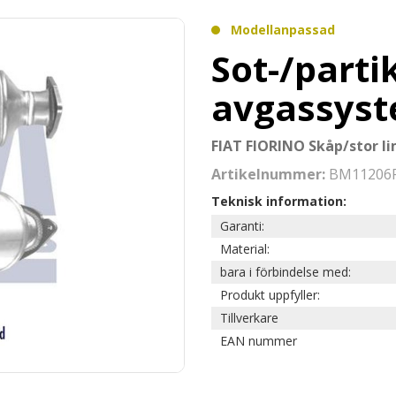
Modellanpassad
Sot-/partik
avgassys
FIAT FIORINO Skåp/stor l
Artikelnummer:
BM11206
Teknisk information:
Garanti:
Material:
bara i förbindelse med:
Produkt uppfyller:
Tillverkare
EAN nummer