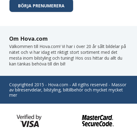
Om Hova.com
Välkommen till Hova.com! Vi har i över 20 år sålt bildelar på
nätet och vi har idag ett riktigt stort sortiment med det
mesta inom bilstyling och tuning! Hos oss hittar du allt du
kan tänkas behöva till din bil!
Copyrighted 2015 - Hova.com - All rigths reserved - Massor
av bilreservdelar, bilstyling, biltillbehör och mycket mycket
mer