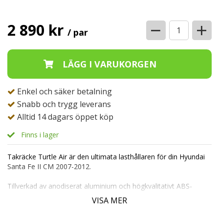
−
+
2 890 kr
/ par
Enkel och säker betalning
Snabb och trygg leverans
Alltid 14 dagars öppet köp
Finns i lager
Takräcke Turtle Air är den ultimata lasthållaren för din Hyundai
Santa Fe II CM 2007-2012.
Tillverkad av anodiserat aluminium och högkvalitativt ABS-
plastfästen, är detta takräcke byggt för att hålla i många år
VISA MER
framöver.
Dess mångsidighet gör det enkelt att kombinera med takboxar,