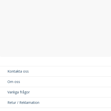
Bredd på vingprofil: 69 mm
Material: Aluminium och högkvalitativ ABS-plast
TÜV-godkänd för din säkerhet
Kontakta oss
Om oss
Vanliga frågor
Retur / Reklamation