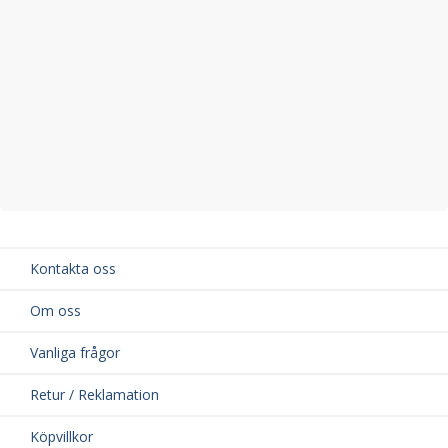
Material: Aluminium och högkvalitativ ABS-plast
TÜV-godkänd för din säkerhet
Kontakta oss
Om oss
Vanliga frågor
Retur / Reklamation
Köpvillkor