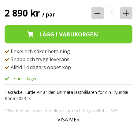
−
+
2 890 kr
/ par
Enkel och säker betalning
Snabb och trygg leverans
Alltid 14 dagars öppet köp
Finns i lager
Takräcke Turtle Air är den ultimata lasthållaren för din Hyundai
Kona 2023->.
Tillverkad av anodiserat aluminium och högkvalitativt ABS-
plastfästen, är detta takräcke byggt för att hålla i många år
VISA MER
framöver.
Dess mångsidighet gör det enkelt att kombinera med takboxar,
cykelställ och andra lasthållare. Monteringen är en lek utan