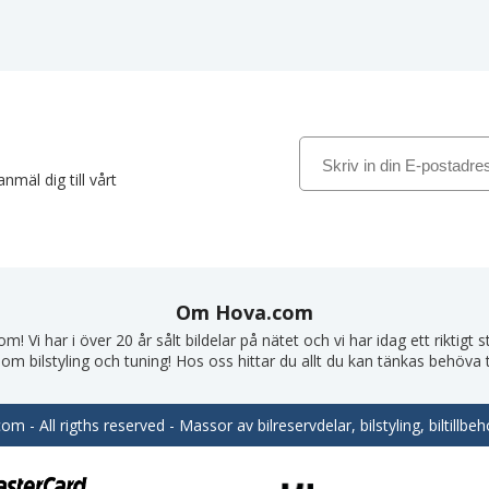
nmäl dig till vårt
Om Hova.com
! Vi har i över 20 år sålt bildelar på nätet och vi har idag ett riktigt
om bilstyling och tuning! Hos oss hittar du allt du kan tänkas behöva till
m - All rigths reserved - Massor av bilreservdelar, bilstyling, biltill