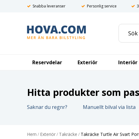
Snabba leveranser
Personlig service
3
Reservdelar
Exteriör
Interiör
Hitta produkter som pass
Saknar du regnr?
Manuellt bilval via lista
Hem
/
Exteriör
/
Takräcke
/
Takräcke Turtle Air Svart P