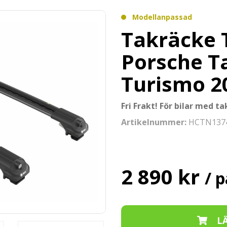
Modellanpassad
Takräcke T
Porsche T
Turismo 2
Fri Frakt! För bilar med tak
Artikelnummer:
HCTN137
2 890 kr
/ p