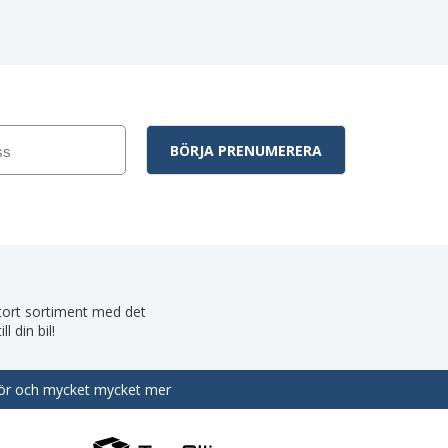
 stort sortiment med det
 din bil!
behör och mycket mycket mer