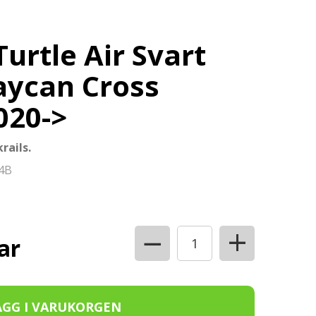
urtle Air Svart
aycan Cross
020->
rails.
4B
+
−
ar