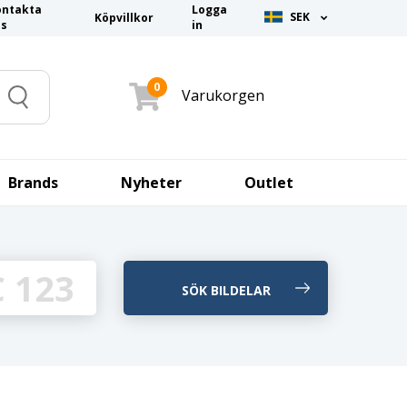
ontakta
Logga
SEK
Köpvillkor
ss
in
0
Varukorgen
Search
Brands
Nyheter
Outlet