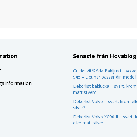
mation
Senaste från Hovablo
s
Guide: Vit/Röda Bakljus till Volv
945 – Det här passar din modell
gsinformation
Dekorlist baklucka – svart, krom 
matt silver?
Dekorlist Volvo – svart, krom el
silver?
Dekorlist Volvo XC90 II – svart,
eller matt silver