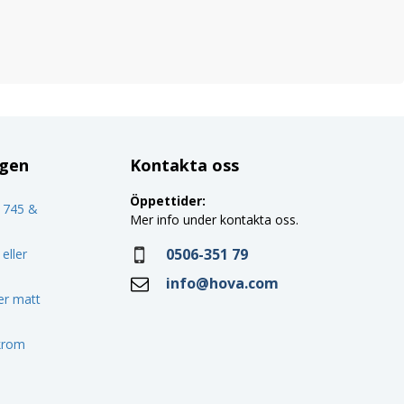
ggen
Kontakta oss
Öppettider:
o 745 &
Mer info under kontakta oss.
0506-351 79
eller
info@hova.com
ler matt
 krom