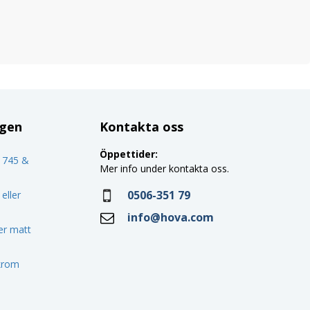
ggen
Kontakta oss
Öppettider:
o 745 &
Mer info under kontakta oss.
0506-351 79
eller
info@hova.com
ler matt
 krom