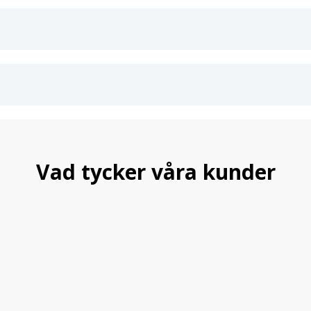
Nycklar och lås ingår för trygg la
Pris för 2 st – Fram och Bak
2 års garanti.
Teknisk information:
Maxlast: 75 kg (kontrollera max ta
Silverlackerad Aluminium
Höjd på vingprofil: 22 mm
Bredd på vingprofil: 69 mm
Material: Aluminium och högkval
TÜV-godkänd för din säkerhet
Vad tycker våra kunder