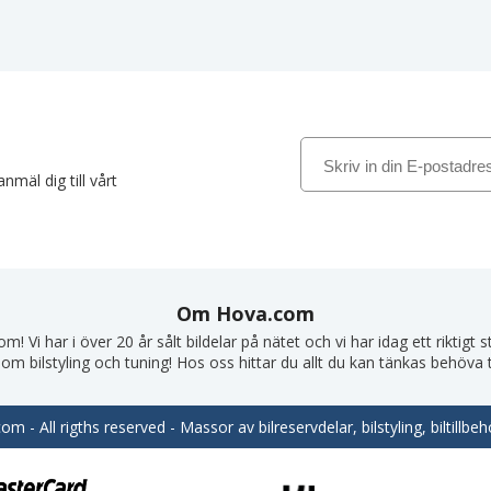
nmäl dig till vårt
Om Hova.com
! Vi har i över 20 år sålt bildelar på nätet och vi har idag ett riktigt
om bilstyling och tuning! Hos oss hittar du allt du kan tänkas behöva till
m - All rigths reserved - Massor av bilreservdelar, bilstyling, biltill