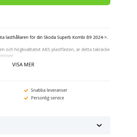
ata lasthållaren för din Skoda Superb Kombi B9 2024->.
um och högkvalitativt ABS-plastfästen, är detta takräcke
ramöver.
t att kombinera med takboxar, cykelställ och andra
VISA MER
ek utan behov av verktyg och levereras med ett säkert
rb Kombi B9 2024->
Snabba leveranser
Personlig service
för enkel montering av tillbehör.
minimerar vindljud och bränsleförbrukning.
.
 och säkerhet.