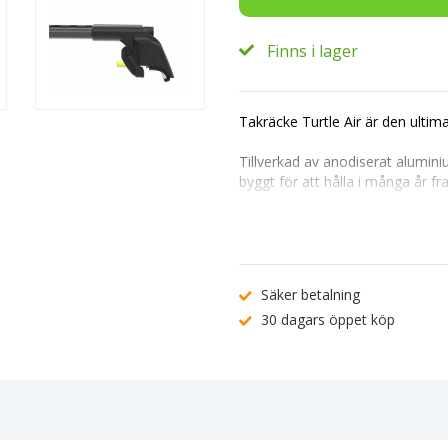
Finns i lager
Takräcke Turtle Air är den ultim
Tillverkad av anodiserat alumini
byggt för att hålla i många år f
Dess mångsidighet gör det enkel
lasthållare. Monteringen är en l
låssystem.
Passar perfekt till: Skoda Supe
Säker betalning
30 dagars öppet köp
Produktegenskaper:
Max lastkapacitet: 75 kg.
Flexibilitet med T-spår 20x20mm 
Aerodynamisk vingformad profil 
Tillverkat i anodiserat aluminium
TÜV-godkänd för högsta kvalitet
Snabb och enkel montering.