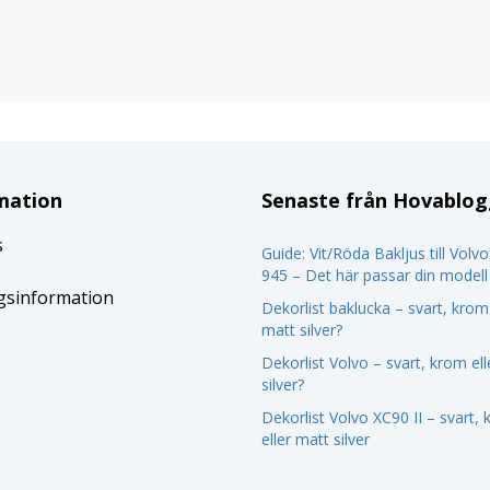
mation
Senaste från Hovablo
s
Guide: Vit/Röda Bakljus till Volv
945 – Det här passar din modell
gsinformation
Dekorlist baklucka – svart, krom 
matt silver?
Dekorlist Volvo – svart, krom el
silver?
Dekorlist Volvo XC90 II – svart,
eller matt silver