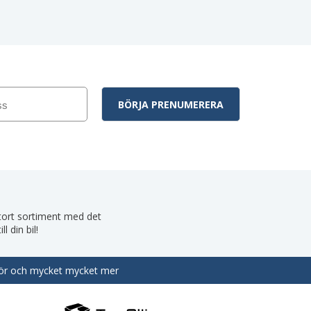
 stort sortiment med det
 din bil!
behör och mycket mycket mer