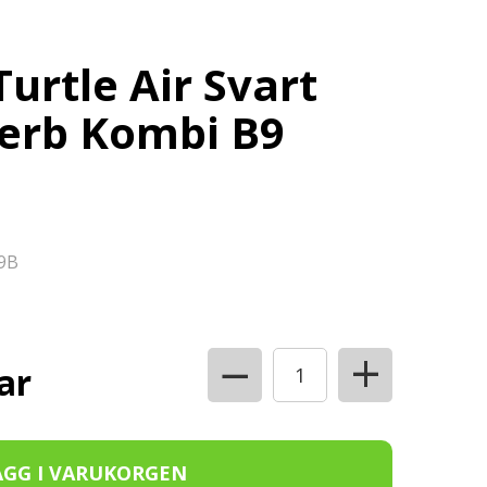
urtle Air Svart
erb Kombi B9
9B
+
−
ar