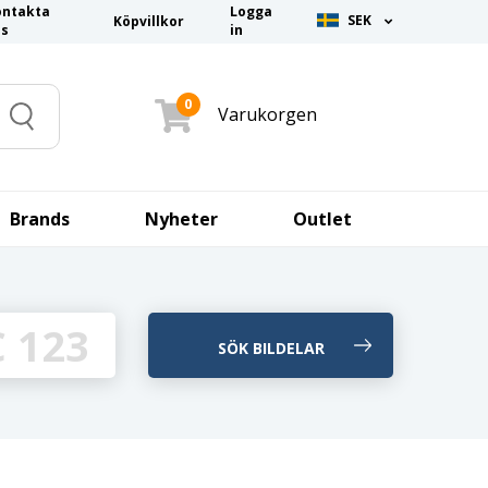
ontakta
Logga
SEK
Köpvillkor
ss
in
0
Varukorgen
Search
Brands
Nyheter
Outlet