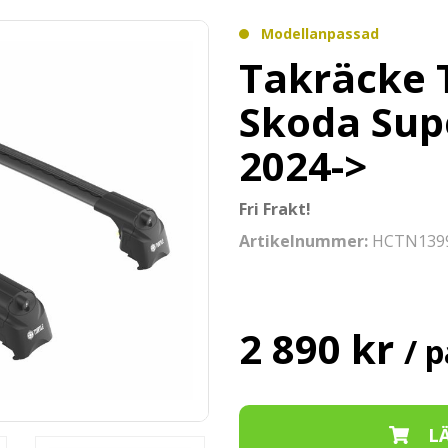
Modellanpassad
Takräcke T
Skoda Sup
2024->
Fri Frakt!
Artikelnummer:
HCTN139
2 890 kr
/ p