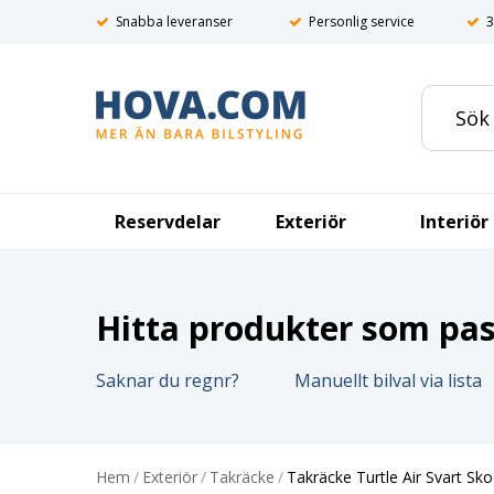
Snabba leveranser
Personlig service
3
Reservdelar
Exteriör
Interiör
Hitta produkter som pass
Saknar du regnr?
Manuellt bilval via lista
Hem
/
Exteriör
/
Takräcke
/
Takräcke Turtle Air Svart S